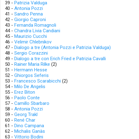
39 -
Patrizia Valduga
40 -
Antonia Pozzi
41 -
Sandro Penna
42 -
Giorgio Caproni
43 -
Fernanda Romagnoli
44 -
Chandra Livia Candiani
45 -
Maurizio Cucchi
46 -
Velimir Chlebnikov
47 -
Dialogo a tre (Antonia Pozzi e Patrizia Valduga)
48 -
Sergio Corazzini
49 -
Dialogo a tre con Erich Fried e Patrizia Cavalli
50 -
Rainer Maria Rilke
(2)
51 -
Hermann Hesse
52 -
Ghiorgos Seferis
53 -
Francesco Scarabicchi
(2)
54 -
Milo De Angelis
55 -
Erez Biton
56 -
Paolo Conte
57 -
Camillo Sbarbaro
58 -
Antonia Pozzi
59 -
Georg Trakl
60 -
René Char
61 -
Dino Campana
62 -
Michalis Ganàs
63 -
Vittorio Bodini