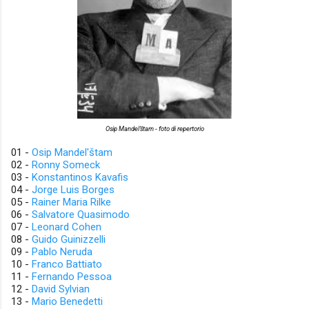
Osip Mandel'štam - foto di repertorio
01 -
Osip Mandel'štam
02 -
Ronny Someck
03 -
Konstantinos Kavafis
04 -
Jorge Luis Borges
05 -
Rainer Maria Rilke
06 -
Salvatore Quasimodo
07 -
Leonard Cohen
08 -
Guido Guinizzelli
09 -
Pablo Neruda
10 -
Franco Battiato
11 -
Fernando Pessoa
12 -
David Sylvian
13 -
Mario Benedetti