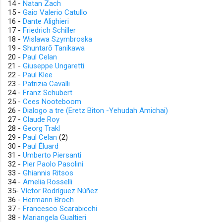
14 -
Natan Zach
15 -
Gaio Valerio Catullo
16 -
Dante Alighieri
17 -
Friedrich Schiller
18 -
Wislawa Szymbroska
19 -
Shuntarō Tanikawa
20 -
Paul Celan
21 -
Giuseppe Ungaretti
22 -
Paul Klee
23 -
Patrizia Cavalli
24 -
Franz Schubert
25 -
Cees Nooteboom
26 -
Dialogo a tre (Eretz Biton -Yehudah Amichai)
27 -
Claude Roy
28 -
Georg Trakl
29 -
Paul Celan
(2)
30 -
Paul Éluard
31 -
Umberto Piersanti
32 -
Pier Paolo Pasolini
33 -
Ghiannis Ritsos
34 -
Amelia Rosselli
35-
Víctor Rodríguez Núñez
36 -
Hermann Broch
37 -
Francesco Scarabicchi
38 -
Mariangela Gualtieri