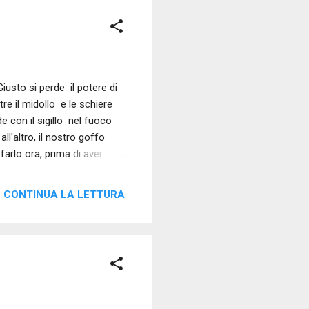
iusto si perde il potere di
re il midollo e le schiere
e con il sigillo nel fuoco
ll'altro, il nostro goffo
farlo ora, prima di aver
dell'ultimo respiro. C'è,
CONTINUA LA LETTURA
 È il silenzio di
e d...