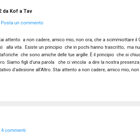
22 da Kof a Tav
Posta un commento
tai attento a non cadere, amico mio, non ora, che a scimmiottare il G
 sì alla vita. Esiste un principio che in pochi hanno trascritto, ma nut
aforiche che sono amiche delle tue argille. È il principio che si chiud
ro. Siamo figli d'una parola che ci vincola a dire la nostra presenza a
tativo d'adesione all'Altro. Stai attento a non cadere, amico mio, non 
 , di aver detto הִנֵּנִי alla falce d'Alef crescente che vedi di lontano. Non cadere ora,
co mio, il passaggio è stretto e non ceda il tuo cuore alla tentazione 
o il sigillo, un silenzio che prepara il ritorno alla narrazione più antica.
tazione, l'attesa prolifica nella quale potrai immergerti solo se - com
4 commenti