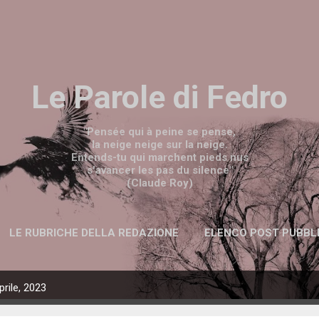
Passa ai contenuti principali
Le Parole di Fedro
"Pensée qui à peine se pense,
la neige neige sur la neige.
Entends-tu qui marchent pieds nus
s'avancer les pas du silence"
(Claude Roy)
LE RUBRICHE DELLA REDAZIONE
ELENCO POST PUBBL
prile, 2023