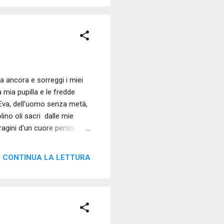
si può certo dire, cercava
za, s’imponesse. Gli int...
 ancora e sorreggi i miei
la mia pupilla e le fredde
Eva, dell'uomo senza metà,
lino oli sacri dalle mie
ragini d'un cuore perso.
CONTINUA LA LETTURA