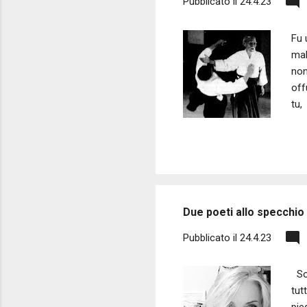
Pubblicato il
24.4.23
Fu 
mal
non
off
tu,
gua
del
tra
sen
tra
Due poeti allo specchio
Pubblicato il
24.4.23
Son
tut