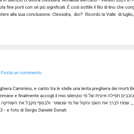
di in silenzio ci divora Clessidra. Annalisa Mercurio - Inedito 2023 In
ola fine porti con sé più significati. È così sottile il filo di lino che 
stere alla sua conclusione. Clessidra, dici? Ricordo la Valle di luglio
volava tra le mie dita. Una meridiana su un muro lanciava il suo monit
ssidra, certo, con dentro i granelli inesorabili delle nostre dimentican
dito 2023 (1) - in dialetto valdostano " Ricordati di vivere"
Posta un commento
ghiera Cammino, e canto tra le stelle una lenta preghiera dei morti Be
ane e finalmente accogli il mio silenzio תְפִלָה אני הולך, ושר בין הכוכבים תפילה איטית של מי
שמת לברך את השם והקול של מי שנשאר ולבסוף מקבל את השתיקה ________ Testo - inedito
3 - e foto di Sergio Daniele Donati