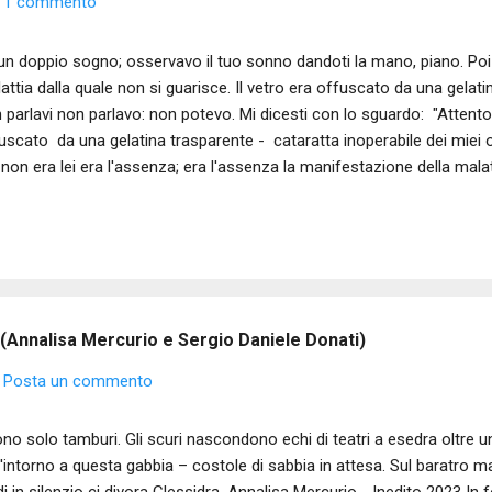
1 commento
un doppio sogno; osservavo il tuo sonno dandoti la mano, piano. Poi non
attia dalla quale non si guarisce. Il vetro era offuscato da una gelati
 parlavi non parlavo: non potevo. Mi dicesti con lo sguardo: "Attento al
uscato da una gelatina trasparente - cataratta inoperabile dei miei o
 non era lei era l'assenza; era l'assenza la manifestazione della mala
risce. Era lei, la malattia, il vetro offuscato da una gelatina bianca, pe
 mio cuore. E ti guardavo respirare piano e non parlavo, il vetro offu
sparente. Aprii gli occhi, - corsia, silenzio, notte rantoli, un anzia
za sosta - non saresti tornata, non saresti tornata più; il vetro offu
sparente per l'ecografia delle vora...
 (Annalisa Mercurio e Sergio Daniele Donati)
Posta un commento
o solo tamburi. Gli scuri nascondono echi di teatri a esedra oltre un
t'intorno a questa gabbia – costole di sabbia in attesa. Sul baratro ma