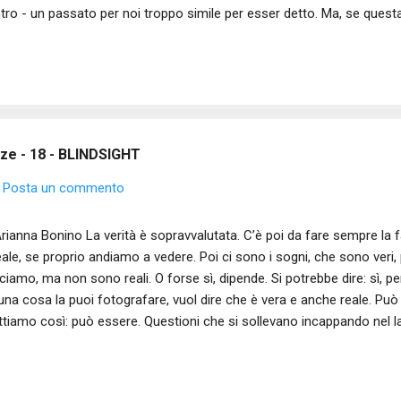
tro - un passato per noi troppo simile per esser detto. Ma, se quest
z'oblio - ci lega i polsi e c'intreccia gli sguardi, è perchè di quella 
ora - schiavi. Io ne divenni il servo per averla detta e tu per non aver
, quale dei due domini, delle due catene - dire l'indicibile o ignorarne l'
zzare. La melodia che ci allaccia - so che lo sai - è discendente e p
to lento guardando l'iride di chi lo riceve riempirsi...
ze - 18 - BLINDSIGHT
Posta un commento
Arianna Bonino La verità è sopravvalutata. C’è poi da fare sempre la 
eale, se proprio andiamo a vedere. Poi ci sono i sogni, che sono veri
ciamo, ma non sono reali. O forse sì, dipende. Si potrebbe dire: sì, p
una cosa la puoi fotografare, vuol dire che è vera e anche reale. Può
tiamo così: può essere. Questioni che si sollevano incappando nel 
kard, americano, nato nel 1968 e purtroppo già morto, un paio d’anni 
ricana e sociologia all'Università della California, San Diego, Rickard
urb X e di These Americans , siti web di raccolta di saggi sulla foto