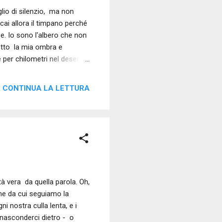
glio di silenzio, ma non
cai allora il timpano perché
ice. Io sono l'albero che non
sotto la mia ombra e
e per chilometri nel deserto;
le lacrime d'olio sacro, il
o liquido e le mie cortecce
CONTINUA LA LETTURA
 sguardo sulla mia mano
RGIO DANIELE DONATI Inedito
tà vera da quella parola. Oh,
one da cui seguiamo la
 nostra culla lenta, e i
 nasconderci dietro - o