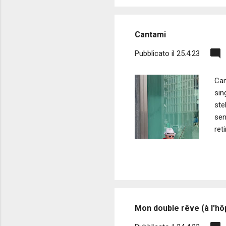
che
que
Cantami
Pubblicato il
25.4.23
Can
sin
ste
sen
ret
Fot
Mon double rêve (à l'hôp