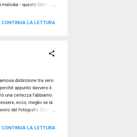
a melodia - questo Oblivion
parola fummo - e forse siamo
la voluta sentire; e non so,
CONTINUA LA LETTURA
esistenza - sia più facile da
iana come un rifiuto; un no
famosa distinzione tra vero
, perché appunto davvero li
erò una certezza l’abbiamo:
 essere, ecco, meglio se la
lavoro del fotografo Doug
fa. Laureato in storia
 è il fondatore di American
CONTINUA LA LETTURA
grafia contemporanea, oltre