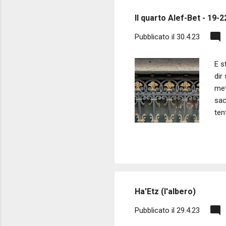
s
Il quarto Alef-Bet - 19-
t
Pubblicato il
30.4.23
E s
dir
met
sac
ten
detto eccomi
ami
dop
ges
Ha'Etz (l'albero)
Pubblicato il
29.4.23