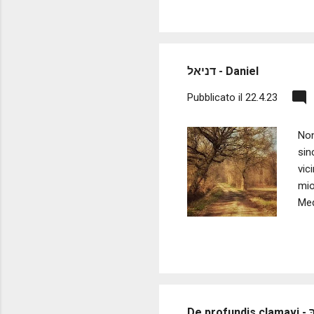
דניאל - Daniel
Pubblicato il
22.4.23
Non
sin
vic
mio
Med
met
mia
di 
Don
De