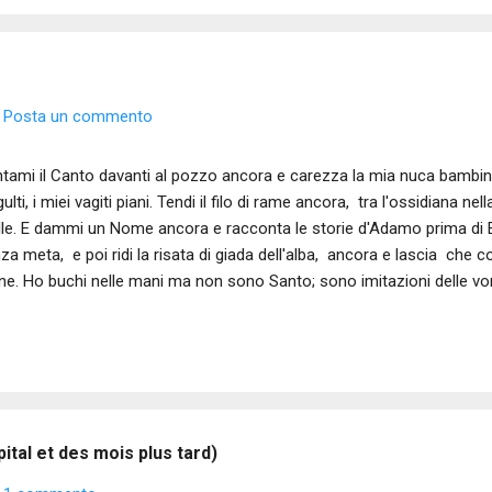
 di archivi fotografici storici. Rickard, come di molti grandi fotografi 
ll’istante che, isolato dal contesto, fosse significante, avesse pregnan
Posta un commento
tami il Canto davanti al pozzo ancora e carezza la mia nuca bambina
gulti, i miei vagiti piani. Tendi il filo di rame ancora, tra l'ossidiana nel
lle. E dammi un Nome ancora e racconta le storie d'Adamo prima di 
za meta, e poi ridi la risata di giada dell'alba, ancora e lascia che co
ine. Ho buchi nelle mani ma non sono Santo; sono imitazioni delle vo
o e testo di Sergio Daniele Donati
ital et des mois plus tard)