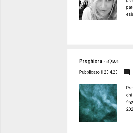
pie
par
esi
sci
Cle
Ine
Preghiera - תְפִלָה
Pubblicato il
23.4.23
Pre
chi rim
 שלי
202