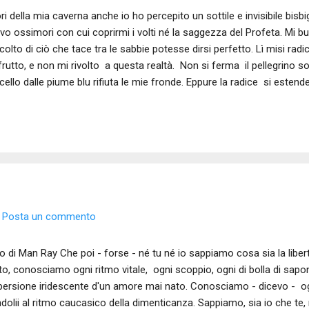
ri della mia caverna anche io ho percepito un sottile e invisibile bisbi
vo ossimori con cui coprirmi i volti né la saggezza del Profeta. Mi bu
scolto di ciò che tace tra le sabbie potesse dirsi perfetto. Lì misi rad
frutto, e non mi rivolto a questa realtà. Non si ferma il pellegrino 
ccello dalle piume blu rifiuta le mie fronde. Eppure la radice si estend
o alle acque del pozzo ove si ode, se si conoscono i sentieri fragili del
to senza fine - né inizio - della Moabita. La radice si nutre d'un cant
llano resine che tu non puoi vedere perché - ricordi? - il tuo primo
losa fuggì, della mia parola afona, la fatica d'esistere. ______ SE
23
Posta un commento
o di Man Ray Che poi - forse - né tu né io sappiamo cosa sia la liber
to, conosciamo ogni ritmo vitale, ogni scoppio, ogni di bolla di sap
persione iridescente d'un amore mai nato. Conosciamo - dicevo - ogni
dolii al ritmo caucasico della dimenticanza. Sappiamo, sia io che te,