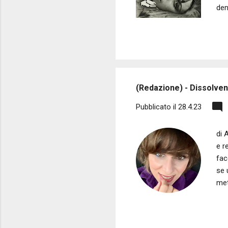
den
sen
anc
sai
spe
det
(Redazione) - Dissolven
Pubblicato il
28.4.23
di 
e r
fac
se 
met
Ric
ame
Sub