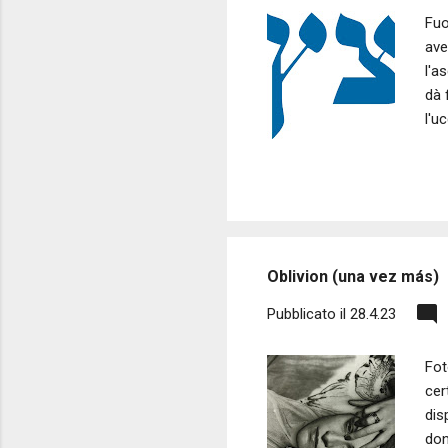
Fuo
ave
l'a
dà 
l'u
fin
can
sti
cal
20
Oblivion (una vez más)
Pubblicato il
28.4.23
Fot
cer
dis
don