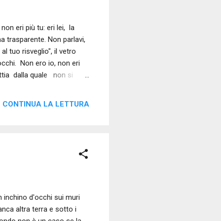
 eri più tu: eri lei, la
na trasparente. Non parlavi,
 tuo risveglio", il vetro
cchi. Non ero io, non eri
ttia dalla quale non si
r l'ecografia delle voragini
scato da una gelatina
CONTINUA LA LETTURA
no chiamava sua mamma;
scato da una gelatina
 inchino d'occhi sui muri
nca altra terra e sotto i