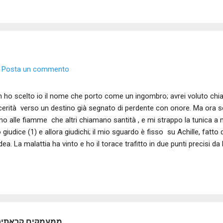
Posta un commento
 ho scelto io il nome che porto come un ingombro; avrei voluto chia
cerità verso un destino già segnato di perdente con onore. Ma ora s
ino alle fiamme che altri chiamano santità , e mi strappo la tunica a mo
 giudice (1) e allora giudichi; il mio sguardo è fisso su Achille, fatto
ea. La malattia ha vinto e ho il torace trafitto in due punti precisi da
astasi. Mi si giudichi per il nome che avrei voluto portare, mi si giud
 salma che vorrei dispersa nella polveri senza soffio che precedett
poter dire qualcosa sulla fine che non sia fine. Testo - inedito 2023 -
ati (1) - Daniel in ebraico significa "D.io è il mio giudice"
 profundis clamavi - מִמַּעֲמַקִּ֖ים קְרָאתִ֣יךָ