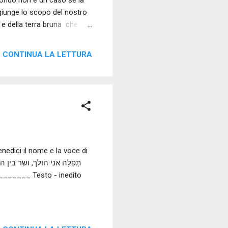
 fondo non è un caso se la
congiunge lo scopo del nostro
, e della terra bruna che
o souviens toi de vivre (1).
ze. Sergio Daniele Donati -
CONTINUA LA LETTURA
nedici il nome e la voce di