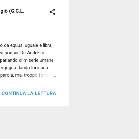
giò (G.C.L.
rio da equus, uguale e libra,
crea poesia. De Andrè ci
, parlando di miserie umane,
 vergogna dando loro una
 parola, mai troppo forte,
 circonda gli eventi e le “
e). L’equilibrio degli scarti
CONTINUA LA LETTURA
nfora, muffa, carne stantia,
ellezza, facendo sì che lo