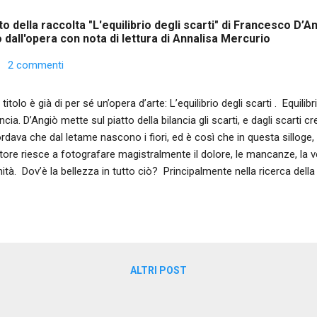
o della raccolta "L'equilibrio degli scarti" di Francesco D’An
o dall'opera con nota di lettura di Annalisa Mercurio
2 commenti
titolo è già di per sé un’opera d’arte: L’equilibrio degli scarti . Equilib
ancia. D’Angiò mette sul piatto della bilancia gli scarti, e dagli scarti 
ordava che dal letame nascono i fiori, ed è così che in questa silloge
utore riesce a fotografare magistralmente il dolore, le mancanze, la
nità. Dov’è la bellezza in tutto ciò? Principalmente nella ricerca della
 molle. C’è però, anche una bellezza intrinseca data dal paesaggio che
ne passioni ” (per passione intendo passio-onis, da pati, patire, soffrir
n libro sensoriale nel quale si incontrano odori spesso sgradevoli: ca
rementi, eppure, come dicevo, tutto questo è circondato da fiati di b
ardo del lettore si muova altrove, s...
ALTRI POST