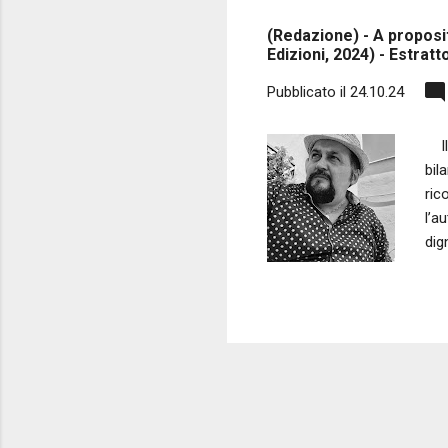
s
(Redazione) - A proposit
t
Edizioni, 2024) - Estratt
Pubblicato il
24.10.24
Il 
bil
ric
l’a
dig
mai
uma
è u
esc
sgu