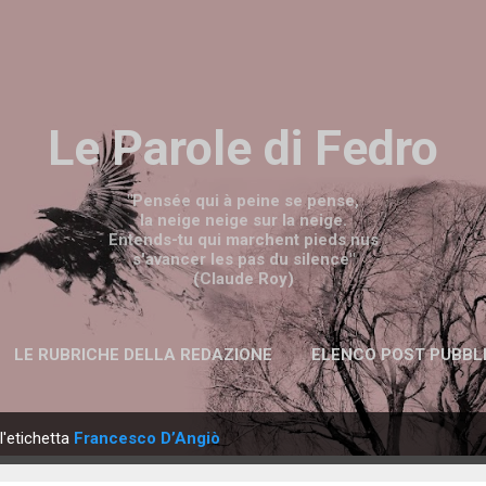
Passa ai contenuti principali
Le Parole di Fedro
"Pensée qui à peine se pense,
la neige neige sur la neige.
Entends-tu qui marchent pieds nus
s'avancer les pas du silence"
(Claude Roy)
LE RUBRICHE DELLA REDAZIONE
ELENCO POST PUBBL
l'etichetta
Francesco D’Angiò