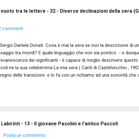
vuoto tra le lettere - 32 - Diverse declinazioni della sera (
2 commenti
Sergio Daniele Donati Cosa è mai la sera se non la descrizione di un li
saggio tra mondi? E quale linguaggio che non sia poetico - e dunque 
l'evanescenza dei significanti - è capace di meglio descrivere questo 
coli ne la sua celeberrima La mia sera ( Canti di Castelvecchio , 1
 regno delle transizioni e lo fa con un richiamo ad una sonorità che 
 giorno. Il giorno fu pieno di lampi; ma ora verranno le stelle, le tacit
ve gre gre di ranelle. Le tremule foglie dei pioppi trascorre una gioia 
pi! che scoppi! Che pace, la sera! Si devono aprire le stelle nel cielo 
allegre ranelle, singhiozza monotono un rivo. Di tutto quel cupo tumult
era, non resta che un dolce singulto nell’umida sera. È, quella inf...
abirinti - 13 - Il giovane Pasolini e l'antico Pascoli
Posta un commento