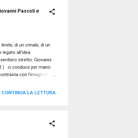
Giovanni Pascoli e
mite, di un crinale, di un
legato all'idea
sentiero stretto. Giovanni
903 ) ci conduce per mano
contrasta con l'imago et lux
e stelle. Nei campi c’è un
leggiera. Nel giorno, che
CONTINUA LA LETTURA
sì tenero e vivo. Là, presso
o, di tutta quell’aspra