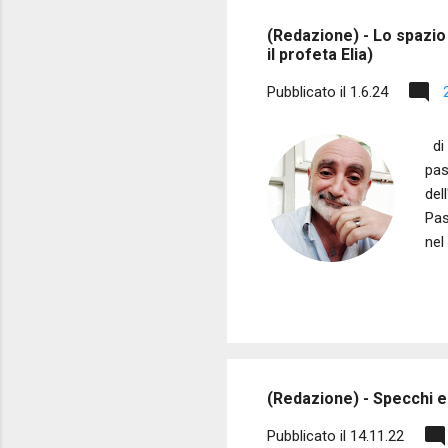
s
(Redazione) - Lo spazio 
t
il profeta Elia)
Pubblicato il
1.6.24
di 
pas
del
Pas
nel
del
bre
lam
le 
buf
(Redazione) - Specchi e L
Pubblicato il
14.11.22