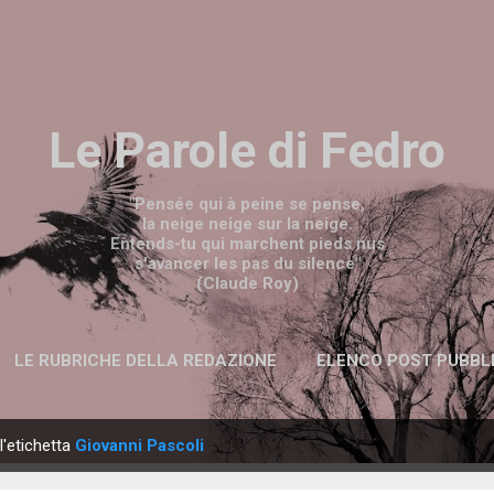
Passa ai contenuti principali
Le Parole di Fedro
"Pensée qui à peine se pense,
la neige neige sur la neige.
Entends-tu qui marchent pieds nus
s'avancer les pas du silence"
(Claude Roy)
LE RUBRICHE DELLA REDAZIONE
ELENCO POST PUBBL
l'etichetta
Giovanni Pascoli