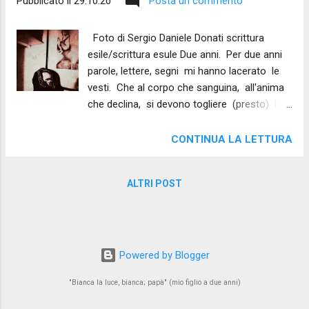
Pubblicato il
29.10.20
Posta un commento
Foto di Sergio Daniele Donati scrittura
esile/scrittura esule Due anni. Per due anni
parole, lettere, segni mi hanno lacerato le
vesti. Che al corpo che sanguina, all'anima
che declina, si devono togliere (presto) le
vesti. Erano turbini (benevoli e violenti) e
prendevano a schiaffi volti coperti d'oblio.
CONTINUA LA LETTURA
Cercavano altro, dentro la ferita. E
strappavano (svelte e violente) le vesti. Due
ALTRI POST
anni per carpire il valore sacro del vento
freddo sul volto. Brezza gelida che
squaglia la pelle, e entra dagli occhi e toglie
le vesti a un corpo che sanguina, a
un'anima che declina, a un'anima che
Powered by Blogger
fibrilla, e lancia in cielo S.O.S a forma
"Bianca la luce, bianca; papà" (mio figlio a due anni)
d'uncino. Due anni per togliermi le vesti e
stendere balsami e unguenti su un corpo