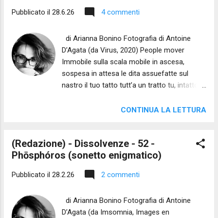
Pubblicato il
28.6.26
4 commenti
di Arianna Bonino Fotografia di Antoine
D’Agata (da Virus, 2020) People mover
Immobile sulla scala mobile in ascesa,
sospesa in attesa le dita assuefatte sul
nastro il tuo tatto tutt’a un tratto tu, intatto,
intruppato nel gruppo in discesa, presa
inattesa ettometrica resa, riarmata
CONTINUA LA LETTURA
all’attacco dal tacco che tocca ed attracca
sul solido approdo, richiusa in difesa.
(Redazione) - Dissolvenze - 52 -
Phōsphóros (sonetto enigmatico)
Pubblicato il
28.2.26
2 commenti
di Arianna Bonino Fotografia di Antoine
D’Agata (da Imsomnia, Images en