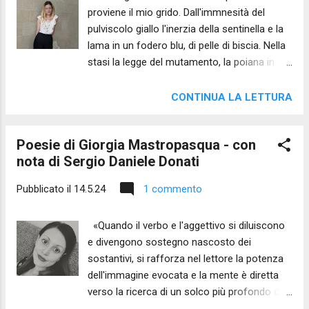
proviene il mio grido. Dall'immnesità del
ruvida sotto la quale cola il miele della legge
pulviscolo giallo l'inerzia della sentinella e la
del desiderio. E ci diciamo l’un l’altra in un
lama in un fodero blu, di pelle di biscia. Nella
bisbiglio bambino quanto manchino ai nostri
stasi la legge del mutamento, la poiana in
passi le sabbie dei deserti della generazione.
cielo e la serpe per terra; resto immobile a
Eppure allora fosti presente davanti al
contare del deserto i respiri. La voce che
pozzo, il sorriso arcano della Moabita, a
CONTINUA LA LETTURA
fosti allora è tornata oggi in sogno. Non
tramutare le mie lacrime di p...
domandare, nemmeno in quel regno,
Poesie di Giorgia Mastropasqua - con
perdono. Io sono figlio di sale, guardia
nota di Sergio Daniele Donati
dell'abisso. Guardo e non mi è ormai
concesso il rimpianto. Posa la mano sulla
Pubblicato il
14.5.24
1 commento
roccia piuttosto ed ascolta quanto laceri lo
sterno la voce di un bambino che muto
«Quando il verbo e l'aggettivo si diluiscono
muore. di Giorgia Mastropasqua A te vorrei
e divengono sostegno nascosto dei
svelare il poco che ho capito rasenta
sostantivi, si rafforza nel lettore la potenza
raramente le conquiste del senso condiviso,
dell'immagine evocata e la mente è diretta
è il cristallo di un';anima, mi dico. Nella notte
verso la ricerca di un solco più profondo di
che avvampa il mattino ha inizio l'ultima
interpretazione». Questo mi è venuto in