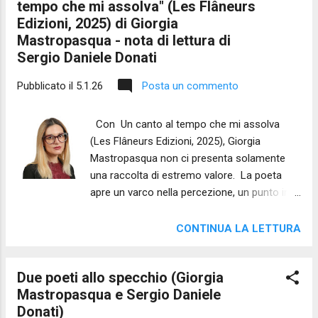
tempo che mi assolva" (Les Flâneurs
Edizioni, 2025) di Giorgia
Mastropasqua - nota di lettura di
Sergio Daniele Donati
Pubblicato il
5.1.26
Posta un commento
Con Un canto al tempo che mi assolva
(Les Flâneurs Edizioni, 2025), Giorgia
Mastropasqua non ci presenta solamente
una raccolta di estremo valore. La poeta
apre un varco nella percezione, un punto in
cui la realtà sembra inclinarsi e lasciare
filtrare una luce diversa, capace di modificare
CONTINUA LA LETTURA
la consistenza delle cose. La sua poesia
nasce da movimenti che affiorano come
Due poeti allo specchio (Giorgia
vene d’acqua sotto la pietra, e il lettore viene
Mastropasqua e Sergio Daniele
subito invitato a entrare in un ritmo che si
Donati)
espande e si ritrae, come se ogni verso