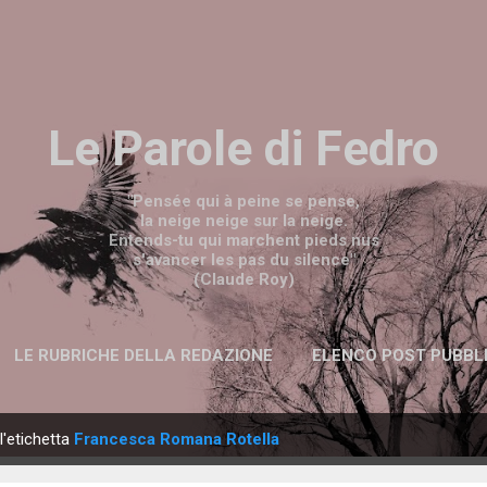
Passa ai contenuti principali
Le Parole di Fedro
"Pensée qui à peine se pense,
la neige neige sur la neige.
Entends-tu qui marchent pieds nus
s'avancer les pas du silence"
(Claude Roy)
LE RUBRICHE DELLA REDAZIONE
ELENCO POST PUBBL
l'etichetta
Francesca Romana Rotella