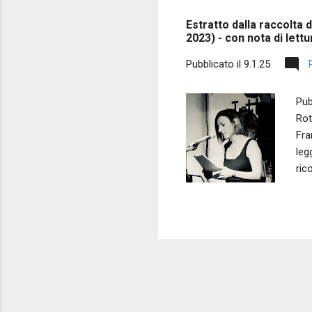
s
Estratto dalla raccolta
t
2023) - con nota di lett
Pubblicato il
9.1.25
Pub
Rot
Fra
leg
ric
sem
mol
un 
fra
Una