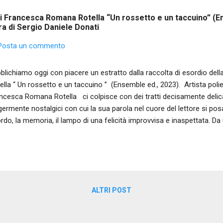
 di Francesca Romana Rotella “Un rossetto e un taccuino” (E
ura di Sergio Daniele Donati
Posta un commento
blichiamo oggi con piacere un estratto dalla raccolta di esordio d
ella “ Un rossetto e un taccuino ” (Ensemble ed., 2023). Artista pol
ncesca Romana Rotella ci colpisce con dei tratti decisamente delic
germente nostalgici con cui la sua parola nel cuore del lettore si pos
ordo, la memoria, il lampo di una felicità improvvisa e inaspettata. Da
bra che la poeta sappia ben alternare versi dalla lunghezza e tenuta d
to incisivi e pieni; e questo senza perdere mai tensione e vibrazione
richiamo ad un vissuto d'esperienza che, tuttavia, la poeta sa tradurr
gile e delicato, mai distaccato – anche quando si sofferma su un pe
 poesia, dunque, riflessiva e pacata ma allo stesso tempo capace di 
ALTRI POST