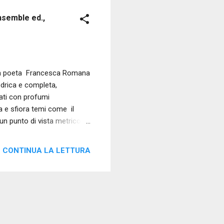
nsemble ed.,
ella poeta Francesca Romana
iedrica e completa,
ati con profumi
a e sfiora temi come il
 un punto di vista metrico
ecisa ad altri più serrati,
. Tutto è in queste poesie
CONTINUA LA LETTURA
e, in gesto di osservazione
nsiero d'apprendimento.
toccare corde p...