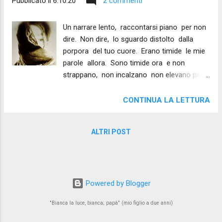
Pubblicato il
6.10.20
2 commenti
Un narrare lento, raccontarsi piano per non
dire. Non dire, lo sguardo distolto dalla
porpora del tuo cuore. Erano timide le mie
parole allora. Sono timide ora e non
strappano, non incalzano non elevano più.
Tornano lente nella culla che le vuole silenti
per rinascere.
CONTINUA LA LETTURA
ALTRI POST
Powered by Blogger
"Bianca la luce, bianca; papà" (mio figlio a due anni)