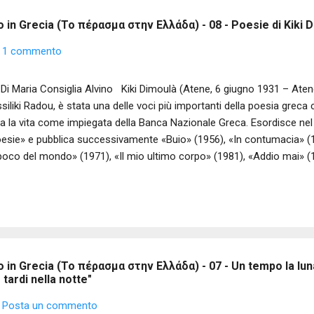
 in Grecia (Το πέρασμα στην Ελλάδα) - 08 - Poesie di Kiki 
1 commento
Maria Consiglia Alvino Kiki Dimoulà (Atene, 6 giugno 1931 – Atene
siliki Radou, è stata una delle voci più importanti della poesia gre
ta la vita come impiegata della Banca Nazionale Greca. Esordisce nel
esie» e pubblica successivamente «Buio» (1956), «In contumacia» (1
 poco del mondo» (1971), «Il mio ultimo corpo» (1981), «Addio mai» (
sia greca) e «Per un attimo insieme» (1998). Con la raccolta «L’adole
blicata in italiano da Crocetti nel 2007) vince il Premio dell’Accademia
didata al Nobel, è stata tradotta in numerose lingue. In Italia, oltre al
cetti, è disponibile il volume Addio mai. Poesie 1956 – 2016, a cura d
ncesca Zaccone, edito da Donzelli nel 2025, che ne raccoglie l’intera
..
 in Grecia (Το πέρασμα στην Ελλάδα) - 07 - Un tempo la lun
tardi nella notte"
Posta un commento