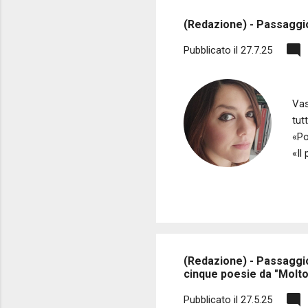
s
(Redazione) - Passaggio
t
Pubblicato il
27.7.25
Di 
Vas
tut
«Po
«Il
poe
pub
can
Cro
Fra
cen.
(Redazione) - Passaggio
cinque poesie da "Molto 
Pubblicato il
27.5.25