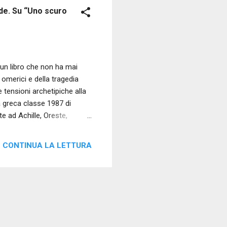
Ade. Su “Uno scuro
n libro che non ha mai
i omerici e della tragedia
e tensioni archetipiche alla
a greca classe 1987 di
e ad Achille, Oreste,
 lettore di specchiarsi
 del tutto originale:
CONTINUA LA LETTURA
 dopo che la Morte – lo scuro
iarezza sulle proprie vite,