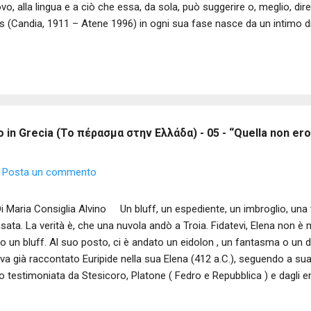
vo, alla lingua e a ciò che essa, da sola, può suggerire o, meglio, dir
tis (Candia, 1911 – Atene 1996) in ogni sua fase nasce da un intimo d
ssa, da cui il poeta, puro strumento, non fa che lasciarsi attraversare
rlata”, Elitis cercava la parola primigenia, assoluta, in un inesausto s
esso corrispondono immagini di rara intensità, intrise di mito e sopra
estrale, derivante dalla ricerca spasmodica di una chiarezza del tratto
 resto suoi modelli sono i pittori di icone bizantini, con la loro arte di r
 in Grecia (Το πέρασμα στην Ελλάδα) - 05 - “Quella non ero 
Posta un commento
Maria Consiglia Alvino Un bluff, un espediente, un imbroglio, una tr
sata. La verità è, che una nuvola andò a Troia. Fidatevi, Elena non è 
to un bluff. Al suo posto, ci è andato un eidolon , un fantasma o un 
va già raccontato Euripide nella sua Elena (412 a.C.), seguendo a sua
o testimoniata da Stesicoro, Platone ( Fedro e Repubblica ) e dagli e
ondo questa tradizione “ apologetica ”, a Troia era andato un simulacr
ece, per volontà degli dei e della Fortuna, in Egitto. È, questa Elena na