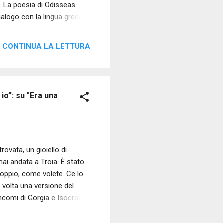
e. La poesia di Odisseas
ialogo con la lingua greca
. Nella lingua greca
perimentalismo linguistico.
CONTINUA LA LETTURA
ttutto di una solarità
 linguistico quasi pittorica.
endere la ...
io”: su "Era una
ovata, un gioiello di
mai andata a Troia. È stato
doppio, come volete. Ce lo
 volta una versione del
ncomi di Gorgia e Isocrate;
o della vera Elena, finita,
scosta, una sorta di altra