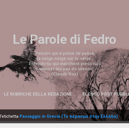
Passa ai contenuti principali
Le Parole di Fedro
"Pensée qui à peine se pense,
la neige neige sur la neige.
Entends-tu qui marchent pieds nus
s'avancer les pas du silence"
(Claude Roy)
LE RUBRICHE DELLA REDAZIONE
ELENCO POST PUBBL
l'etichetta
Passaggio in Grecia (Το πέρασμα στην Ελλάδα)