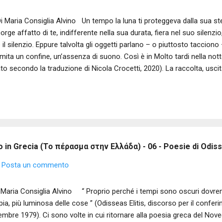
Maria Consiglia Alvino Un tempo la luna ti proteggeva dalla sua st
orge affatto di te, indifferente nella sua durata, fiera nel suo silenzio, s
e il silenzio. Eppure talvolta gli oggetti parlano – o piuttosto tacciono
imita un confine, un’assenza di suono. Così è in Molto tardi nella nott
ato secondo la traduzione di Nicola Crocetti, 2020). La raccolta, usc
tiene poesie scritte tra il 1987 e il 1989 a Samo, nella casa di famigli
 disincanto e della delusione per il fallimento degli ideali politici che 
corso etico e poetico. Compaiono, quindi, tra le pagine oggetti che 
entano simboli di un’assenza – una notte – irrimediabile, intrisa di nost
andonati, impoveriti disegnano precise geografie di silenzi preziosi, a
 in Grecia (Το πέρασμα στην Ελλάδα) - 06 - Poesie di Odisse
Posta un commento
Maria Consiglia Alvino “ Proprio perché i tempi sono oscuri dovre
ia, più luminosa delle cose ” (Odisseas Elitis, discorso per il confer
embre 1979). Ci sono volte in cui ritornare alla poesia greca del Novece