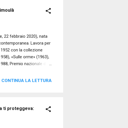
Dimoulà
, 22 febbraio 2020), nata
ca contemporanea. Lavora per
 1952 con la collezione
958), «Sulle orme» (1963),
1988, Premio nazionale di
scenza dell’oblio» (1994,
 di Atene. Più volte
CONTINUA LA LETTURA
 già citato volume di
i Paola Maria Minicucci e
 produzione.Sorta dalle
a ti proteggeva: