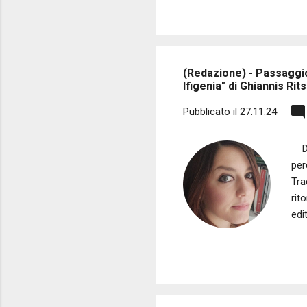
Pen
Dal
si 
(Redazione) - Passaggio 
Ifigenia" di Ghiannis Rit
Pubblicato il
27.11.24
Di 
per
Tra
rit
edi
l’a
dis
che
pri
ach