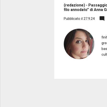
(redazione) - Passaggio
filo annodato” di Anna G
Pubblicato il
27.9.24
Di 
fin
gre
bas
cul
And
nel
l’a
fil
sui