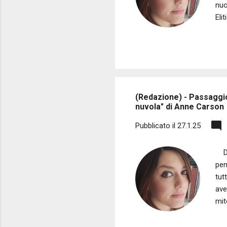
nuo
Eli
ste
“pa
Ad 
anc
Del
(Redazione) - Passaggio
nuvola" di Anne Carson
Pubblicato il
27.1.25
Di 
pen
tut
ave
mit
sec
inv