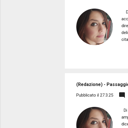
Di 
acc
dir
del
cit
con
del
per
div
abb
(Redazione) - Passaggio
Pubblicato il
27.3.25
Di 
amp
dic