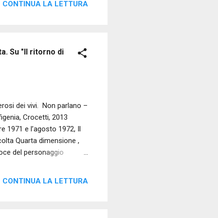
CONTINUA LA LETTURA
odio causato dal suo doppio.
trutta. È su questa scia che
.
 Su "Il ritorno di
si dei vivi. Non parlano –
Ifigenia, Crocetti, 2013
e 1971 e l’agosto 1972, Il
ccolta Quarta dimensione ,
 voce del personaggio
nziali dalla profondità
 direttamente ad Euripide,
CONTINUA LA LETTURA
 la tragedia della
tire la partenza delle navi