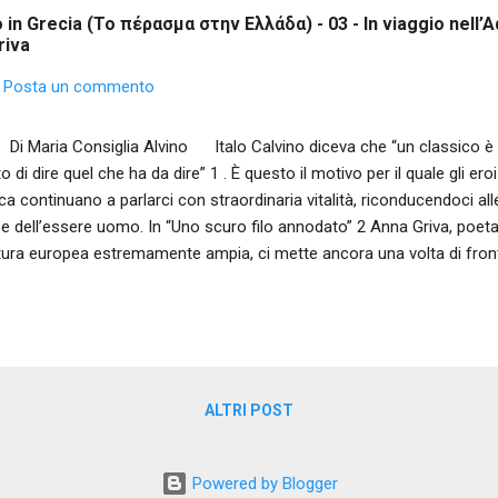
 in Grecia (Το πέρασμα στην Ελλάδα) - 03 - In viaggio nell’
riva
Posta un commento
Maria Consiglia Alvino Italo Calvino diceva che “un classico è u
ito di dire quel che ha da dire” 1 . È questo il motivo per il quale gli ero
ca continuano a parlarci con straordinaria vitalità, riconducendoci all
e dell’essere uomo. In “Uno scuro filo annodato” 2 Anna Griva, poet
tura europea estremamente ampia, ci mette ancora una volta di front
romaca, Antigone, Clitemnestra, Cassandra e gli altri, consentendo al
le drammatiche fratture dei loro mondi. E lo fa attraverso uno sguardo
utrice immagina che gli eroi parlino a posteriori delle loro esistenze,
o che annoda tutte le voci della silloge – ha dato a ognuno la giusta ch
 propri drammi. Si tratta di una sorta di “Antologia di Spoon Riv...
ALTRI POST
Powered by Blogger