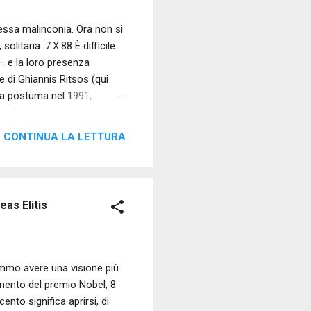
essa malinconia. Ora non si
olitaria. 7.X.88 È difficile
 – e la loro presenza
e di Ghiannis Ritsos (qui
ita postuma nel 1991,
a. Sono per Ritsos gli anni
ne avevano guidato il
CONTINUA LA LETTURA
in modo chiaro e atroce
algia. Oggetti soli,
damantini. Tra...
as Elitis
mmo avere una visione più
imento del premio Nobel, 8
nto significa aprirsi, di