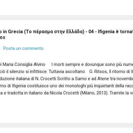
elope: fedele al marito, ma vittima della sua stessa bellezza e dell’
la nuvola, per l’appunto, per cui muoiono schiere di eroi e Troia è dis
colloca anche l’opera di Anne Carson, una delle voci più originali della..
in Grecia (Το πέρασμα στην Ελλάδα) - 04 - Ifigenia è tornata.
sos
Posta un commento
Maria Consiglia Alvino I morti sempre e dovunque sono più numero
ciò il silenzio si infittisce. Tuttavia ascoltano. G. Ritsos, Il ritorno di 
duzione italiana di N. Crocetti Scritto a Samo e ad Atene tra novembr
orno di Ifigenia costituisce uno dei monologhi più inquietanti della ra
ta e tradotta in italiano da Nicola Crocetti (Milano, 2013). Tramite la
utore si interroga e fa sì che anche il lettore si ponga domande esiste
turbante. Si dà per scontata la vicenda mitica, riconnettendosi Ritsos
 aveva messo in scena nell’ Ifigenia in Aulide e nell’ Ifigenia in Tauride
mogenita di Agamennone, atrocemente sacrificata in Aulide per consen
ee per Troia; Artemide, impietosita, sostituisce la fanciulla con ...