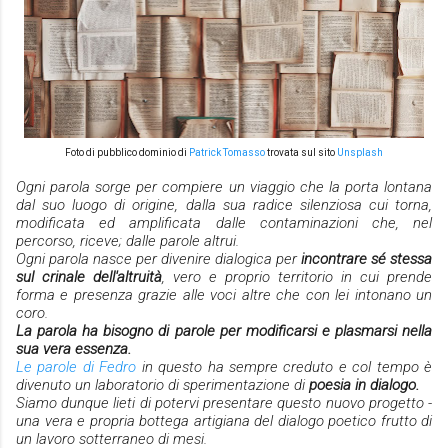
Foto di pubblico dominio di
Patrick Tomasso
trovata sul sito
Unsplash
Ogni parola sorge per compiere un viaggio che la porta lontana
dal suo luogo di origine, dalla sua radice silenziosa cui torna,
modificata ed amplificata dalle contaminazioni che, nel
percorso, riceve; dalle parole altrui.
Ogni parola nasce per divenire dialogica per
incontrare sé stessa
sul crinale dell'altruità
, vero e proprio territorio in cui prende
forma e presenza grazie alle voci altre che con lei intonano un
coro.
La parola ha bisogno di parole per modificarsi e plasmarsi nella
sua vera essenza.
Le parole di Fedro
in questo ha sempre creduto e col tempo è
divenuto un laboratorio di sperimentazione di
poesia in dialogo.
Siamo dunque lieti di potervi presentare questo nuovo progetto -
una vera e propria bottega artigiana del dialogo poetico frutto di
un lavoro sotterraneo di mesi.