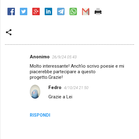
Anonimo
26/9/24 05:43
C
Molto interessante! Anch'io scrivo poesie e mi
o
piacerebbe partecipare a questo
m
progetto.Grazie!
m
Fedro
4/10/24 21:50
e
Grazie a Lei
n
t
RISPONDI
i