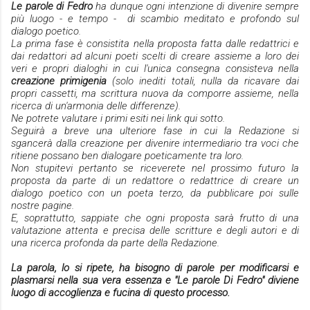
Le parole di Fedro
ha dunque ogni intenzione di divenire sempre
più luogo - e tempo - di scambio meditato e profondo sul
dialogo poetico.
La prima fase è consistita nella proposta fatta dalle redattrici e
dai redattori ad alcuni poeti scelti di creare assieme a loro dei
veri e propri dialoghi in cui l'unica consegna consisteva nella
creazione primigenia
(solo inediti totali, nulla da ricavare dai
propri cassetti, ma scrittura nuova da comporre assieme, nella
ricerca di un'armonia delle differenze).
Ne potrete valutare i primi esiti nei link qui sotto.
Seguirà a breve una ulteriore fase in cui la Redazione si
sgancerà dalla creazione per divenire intermediario tra voci che
ritiene possano ben dialogare poeticamente tra loro.
Non stupitevi pertanto se riceverete nel prossimo futuro la
proposta da parte di un redattore o redattrice di creare un
dialogo poetico con un poeta terzo, da pubblicare poi sulle
nostre pagine.
E, soprattutto, sappiate che ogni proposta sarà frutto di una
valutazione attenta e precisa delle scritture e degli autori
e di
una ricerca profonda
da parte della Redazione.
La parola, lo si ripete, ha bisogno di parole per modificarsi e
plasmarsi nella sua vera essenza
e "Le parole Di Fedro" diviene
luogo di accoglienza e fucina di questo processo.