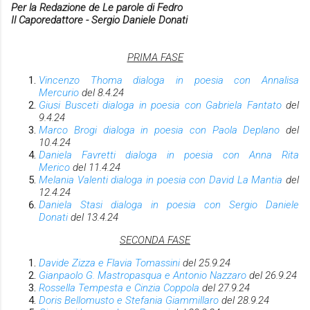
Per la Redazione de Le parole di Fedro
Il Caporedattore - Sergio Daniele Donati
PRIMA FASE
Vincenzo Thoma dialoga in poesia con Annalisa
Mercurio
del 8.4.24
Giusi Busceti dialoga in poesia con Gabriela Fantato
del
9.4.24
Marco Brogi dialoga in poesia con Paola Deplano
del
10.4.24
Daniela Favretti dialoga in poesia con Anna Rita
Merico
del 11.4.24
Melania Valenti dialoga in poesia con David La Mantia
del
12.4.24
Daniela Stasi dialoga in poesia con Sergio Daniele
Donati
del 13.4.24
SECONDA FASE
Davide Zizza e Flavia Tomassini
del 25.9.24
Gianpaolo G. Mastropasqua e Antonio Nazzaro
del 26.9.24
Rossella Tempesta e Cinzia Coppola
del 27.9.24
Doris Bellomusto e Stefania Giammillaro
del 28.9.24