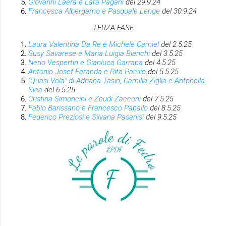
Giovanni Laera e Lara Pagani
del 29.9.24
Francesca Albergamo e Pasquale Lenge
del 30.9.24
TERZA FASE
Laura Valentina Da Re e Michele Carniel
del 2.5.25
Susy Savarese e Maria Luigia Bianchi
del 3.5.25
Nerio Vespertin e Gianluca Garrapa
del 4.5.25
Antonio Josef Faranda e Rita Pacilio
del 5.5.25
"Quasi Vola" di Adriana Tasin, Camilla Ziglia e Antonella
Sica
del 6.5.25
Cristina Simoncini e Zeudi Zacconi
del 7.5.25
Fabio Barissano e Francesco Papallo
del 8.5.25
Federico Preziosi e Silvana Pasanisi
del 9.5.25