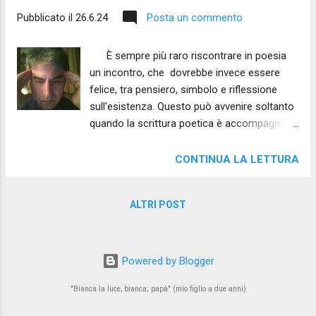
Pubblicato il
26.6.24
Posta un commento
È sempre più raro riscontrare in poesia
un incontro, che dovrebbe invece essere
felice, tra pensiero, simbolo e riflessione
sull'esistenza. Questo può avvenire soltanto
quando la scrittura poetica è accompagnata
da una tensione alla conoscenza che non si
privi di afflati filosofici e tendenze al
CONTINUA LA LETTURA
ripiegamento positivo della parola su un
questionamento che riguarda la sua stessa
ALTRI POST
radice, funzione ed esistenza. È
sicuramente questo il caso della poetica di
Gualberto Alvino in cui anche l'elemento
meramente decrittivo - in senso più che
Powered by Blogger
positivo - degli esordi di alcune poesie è
"Bianca la luce, bianca; papà" (mio figlio a due anni)
portatore di un altro fecondo. Oggi abbiamo
l'onore di presentarvi sei poesie del Poeta