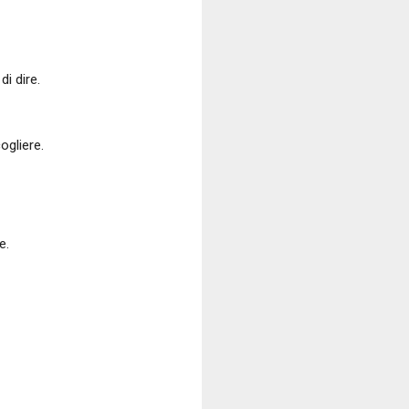
di dire.
ogliere.
e.