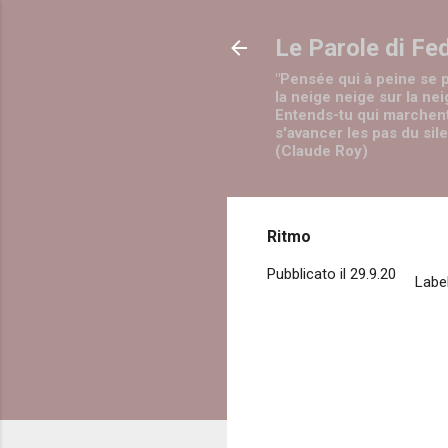
Le Parole di Fe
"Pensée qui à peine se 
la neige neige sur la nei
Entends-tu qui marchen
s'avancer les pas du sil
(Claude Roy)
Ritmo
Pubblicato il
29.9.20
Label