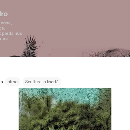
Passa ai contenuti principali
dro
pense,
ge.
t pieds nus
ence"
s:
ritmo
Scritture in libertà