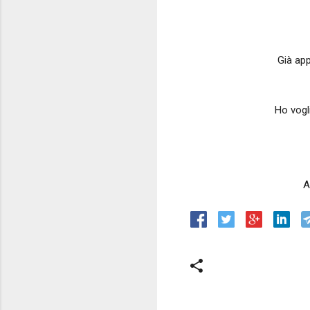
Già app
Ho vogl
A
C