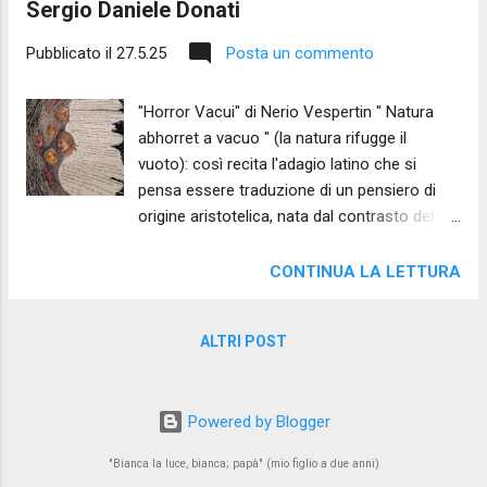
Sergio Daniele Donati
Pubblicato il
27.5.25
Posta un commento
"Horror Vacui" di Nerio Vespertin " Natura
abhorret a vacuo " (la natura rifugge il
vuoto): così recita l'adagio latino che si
pensa essere traduzione di un pensiero di
origine aristotelica, nata dal contrasto del
filosofo greco con il pensiero atomista. Tale
idea pare definire il vuoto o come inesistente
CONTINUA LA LETTURA
o, quanto meno, subito colmato e riempito
dalla natura stessa. Al di là della prova
ALTRI POST
scientifica dell'esistenza del vuoto, ormai
assodata da secoli, l'idea di una sorta di
terrore nei confronti del nulla ha avuto
Powered by Blogger
enormi influssi sia in letteratura che nell'arte
figurativa, tanto da portare molta critica a
"Bianca la luce, bianca; papà" (mio figlio a due anni)
definire come effetto dello stesso horror