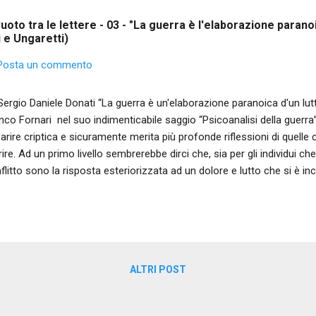
oto tra le lettere - 03 - "La guerra è l'elaborazione paranoi
 e Ungaretti)
Posta un commento
Sergio Daniele Donati “La guerra è un'elaborazione paranoica d'un lutt
nco Fornari nel suo indimenticabile saggio “Psicoanalisi della guerra
arire criptica e sicuramente merita più profonde riflessioni di quelle
rire. Ad un primo livello sembrerebbe dirci che, sia per gli individui che
flitto sono la risposta esteriorizzata ad un dolore e lutto che si è in
'interno di sé. E questo, sempre secondo Fornari, avviene secondo "
rendiamo in età evolutiva e trovano radice nella paura della perdita d
re parole, sente l'esigenza della madre, fonte di vita e nutrimento, per
cepire una sorta di sdoppiamento perché la persona che gli dà la vita
enza, anche eventuale, di dargli la morte. Tende dunque, per sopravvi
ALTRI POST