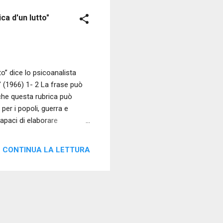
ca d'un lutto"
o” dice lo psicoanalista
” (1966) 1- 2 La frase può
 che questa rubrica può
 per i popoli, guerra e
capaci di elaborare
dinamiche" che
ella madre. Il neonato, in
CONTINUA LA LETTURA
 sopravvivere. Questo gli fa
 è in grado con la sua
vere a scindere le ...