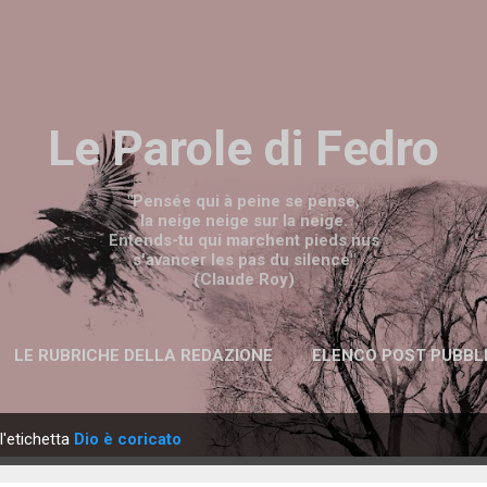
Passa ai contenuti principali
Le Parole di Fedro
"Pensée qui à peine se pense,
la neige neige sur la neige.
Entends-tu qui marchent pieds nus
s'avancer les pas du silence"
(Claude Roy)
LE RUBRICHE DELLA REDAZIONE
ELENCO POST PUBBL
l'etichetta
Dio è coricato