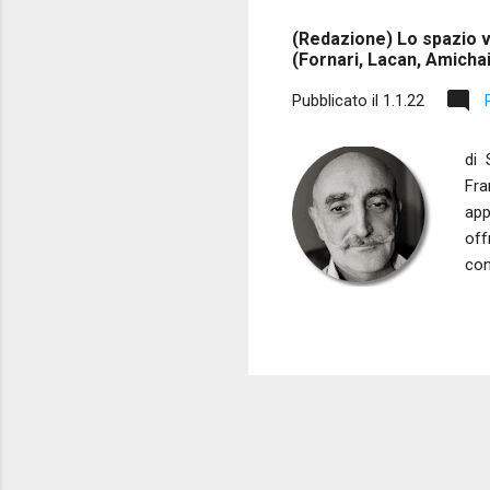
s
(Redazione) Lo spazio vu
t
(Fornari, Lacan, Amichai
Pubblicato il
1.1.22
di 
Fra
app
off
con
all
app
alt
per
ass