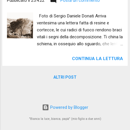
Pubblicato il
25.4.22
Posta un commento
Foto di Sergio Daniele Donati Arriva
ventesima una lettera fatta di resine e
cortecce, le cui radici di fuoco rendono braci
vitali i segni della decomposizione. Ti china la
schiena, in ossequio allo sguardo, che lento
si fa ampio e percepisce l'immensità d'un
orizzonte in continuo movimento. Ogni
CONTINUA LA LETTURA
principio vitale dimora nell'etica della
trasmissione e ogni inizio contempla un
ALTRI POST
sigillo, poco più là; a permettere un nuovo
ciclo. Arriva ventesima quella lettera perché
solo chi ha conosciuto la fallacia dei
richiami degli altari e sconfessato idoli e
maschere di cera trova in quell'orizzonte
Powered by Blogger
lontano i primi segni della diluizione del suo
"Bianca la luce, bianca; papà" (mio figlio a due anni)
nome nel coro delle voci delle stelle. È una
lettera che si bisbiglia di notte perché il