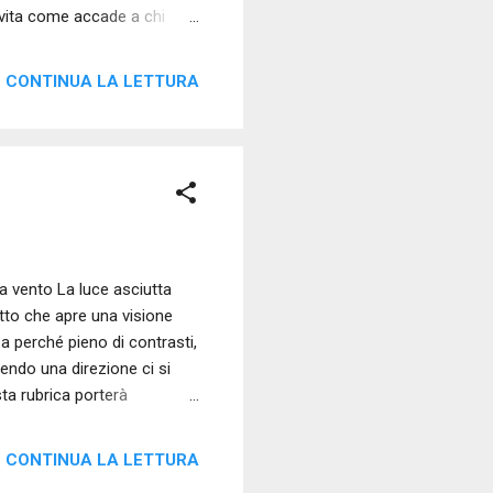
a vita come accade a chi
olte non c’è differenza. Si
a davvero accade. Ma c’è
CONTINUA LA LETTURA
, connette all’istante e
vita e parola che brucia:
a vento La luce asciutta
tto che apre una visione
nza perché pieno di contrasti,
nendo una direzione ci si
sta rubrica porterà
ne di fare un trattato sulle
to di raccontare del modo in
CONTINUA LA LETTURA
sto che ho deciso di