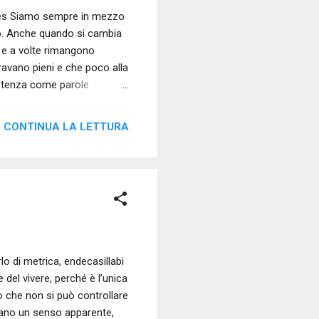
bès Siamo sempre in mezzo
tto. Anche quando si cambia
zo e a volte rimangono
avano pieni e che poco alla
istenza come parole
ti non siano più una
svuotarsi, qualcosa si
CONTINUA LA LETTURA
’inizio è quasi
gesto già visto mille volte.
 entra in una stanza senza
o di metrica, endecasillabi
del vivere, perché è l’unica
ò che non si può controllare
creano un senso apparente,