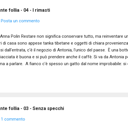
e follia - 04 - I rimasti
Posta un commento
Anna Polin Restare non significa conservare tutto, ma reinventare un 
i di casa sono appese tanka tibetane e oggetti di chiara provenienza 
si dall'entrata, c'è il negozio di Antonia, l'unico del paese. È una bot
iacciata è buona e si può prendere anche il caffè. Si va da Antonia p
ma a parlare. A fianco c'è spesso un gatto dal nome improbabile: si 
o assassino. Resta ore davanti alla porta di casa sperando che qual
dagio obbligato, un casalingo negato. Nei paesi delle aree interne i c
o imprevedibile. Telefonano chiedendoti di scendere agli incroci pe
ttano come commercianti per lasciare la merce in posti comodi, opp
a sbagliata. Poi succede che, mentre cammini, qualcuno che non hai 
te follia - 03 - Senza specchi
1 commento