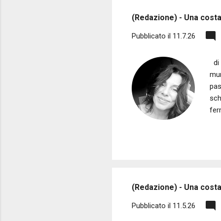
s
(Redazione) - Una costant
t
Pubblicato il
11.7.26
di 
mur
pas
sch
fer
poc
ran
mod
tra
cas
(Redazione) - Una costan
Pubblicato il
11.5.26