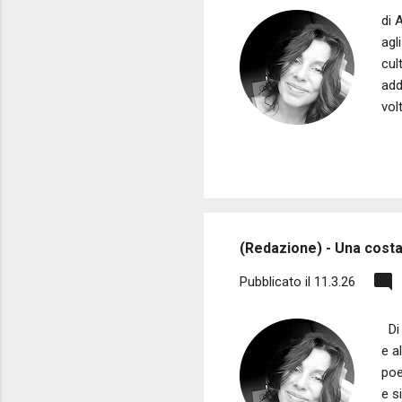
di 
agl
cul
add
vol
con
fun
spo
imp
Qua
ann
(Redazione) - Una costan
Pubblicato il
11.3.26
Di 
e a
poe
e s