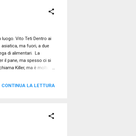
luogo. Vito Teti Dentro ai
asiatica, ma fuori, a due
tega di alimentari. La
er il pane, ma spesso ci si
chiama Killer, ma è molto
cuno gli apra. È un
orrieri si comportano in
CONTINUA LA LETTURA
r recuperare un pacco,
ure la consegnano nella
ancora conosciuto ti c...