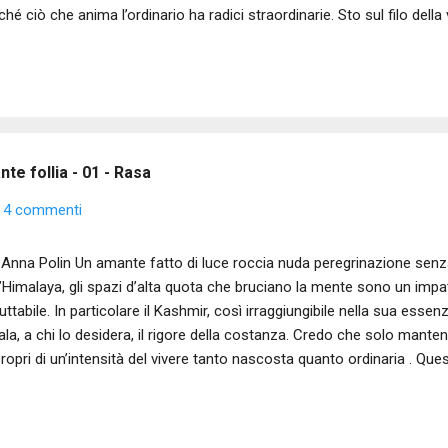
ché ciò che anima l’ordinario ha radici straordinarie. Sto sul filo dell
olta. Starei volentieri zitta. Ho imparato che tra parlare e tacere a v
ue la parola che arriva e la si lascia andare. È un filo di vento, null
altra parola che brucia e reimposta i programmi, non chiede permesso
a per sempre, anche se poi la dimentichiamo. Ognuno di noi è filo di 
sistenza di presenza e dimenticanza....
te follia - 01 - Rasa
4 commenti
Anna Polin Un amante fatto di luce roccia nuda peregrinazione senz
l’Himalaya, gli spazi d’alta quota che bruciano la mente sono un impa
luttabile. In particolare il Kashmir, così irraggiungibile nella sua esse
ala, a chi lo desidera, il rigore della costanza. Credo che solo mante
ropri di un’intensità del vivere tanto nascosta quanto ordinaria . Que
vitabilmente il profumo dell’incontro con altre culture, non ho intenzio
ferenti filosofie orientali, non ne ho la competenza, cercherò piuttos
 la poesia sia intimamente connessa a tutto ciò ed è proprio per que