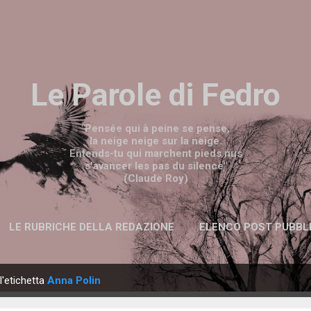
Passa ai contenuti principali
Le Parole di Fedro
"Pensée qui à peine se pense,
la neige neige sur la neige.
Entends-tu qui marchent pieds nus
s'avancer les pas du silence"
(Claude Roy)
LE RUBRICHE DELLA REDAZIONE
ELENCO POST PUBBL
l'etichetta
Anna Polin