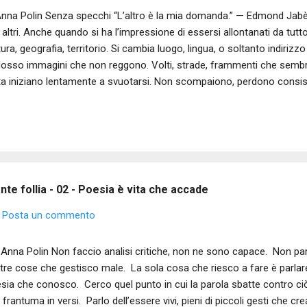
Anna Polin Senza specchi “L’altro è la mia domanda.” — Edmond Ja
i altri. Anche quando si ha l’impressione di essersi allontanati da tu
tura, geografia, territorio. Si cambia luogo, lingua, o soltanto indiriz
osso immagini che non reggono. Volti, strade, frammenti che sembr
ta iniziano lentamente a svuotarsi. Non scompaiono, perdono cons
sumate dall’uso. Forse basta questo. Che l’altro e il luoghi conosciu
zione, né un riflesso, né una conferma. Solo una presenza. In quello 
sta. Non il mondo, ma il modo in cui gli altri e gli oggetti appaiono. All
ercettibile. Una conversazione qualunque, una presenza familiare, un 
lcuno che versa dell’acqua, che appoggia una chiave sul tavolo, che
unciare nulla. Gesti minimi, che prima scor...
te follia - 02 - Poesia è vita che accade
Posta un commento
Anna Polin Non faccio analisi critiche, non ne sono capace. Non parl
ltre cose che gestisco male. La sola cosa che riesco a fare è parlare 
sia che conosco. Cerco quel punto in cui la parola sbatte contro ci
i frantuma in versi. Parlo dell’essere vivi, pieni di piccoli gesti che 