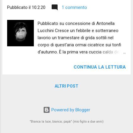
Pubblicato il
10.2.20
1 commento
Pubblicato su concessione di Antonella
Lucchini Cresce un febbrile e sotterraneo
lavorio un tramestare di grida sottili nel
corpo di quest'aria ormai cicatrice sui tonfi
d'autunno. È la prima vera cuccia calda della
primavera la mia pelle che
inconsapevolmente si cuce al filo del sole. Io
CONTINUA LA LETTURA
che non voglio io che sono un mulinello di
foglie secche io vento freddo sugli occhi e
ALTRI POST
fischi nelle ossa mi ritroverò ad avere dita di
fiori una volta ancora. Una resa tiepida un
chiodo piantato.
Powered by Blogger
"Bianca la luce, bianca; papà" (mio figlio a due anni)