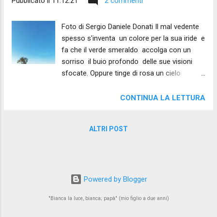
Pubblicato il
11.12.21
2 commenti
Foto di Sergio Daniele Donati Il mal vedente
spesso s'inventa un colore per la sua iride e
fa che il verde smeraldo accolga con un
sorriso il buio profondo delle sue visioni
sfocate. Oppure tinge di rosa un cielo
minaccioso, per non vedere - un visionario
astigmatico, un descrittore dell'inesistente.
CONTINUA LA LETTURA
Lo stesso faccio io, poeta allo specchio,
quando prego che la parola copra come
ALTRI POST
vello sacro la balbuzie dei miei sentimenti e i
belati caprini della mia anima - un incisore di
menzogne su pergamena anticata, Caino
per sé stesso. (Sergio Daniele Donati -
inedito 2021) Foto di Sergio Daniele Donati
Powered by Blogger
"Bianca la luce, bianca; papà" (mio figlio a due anni)