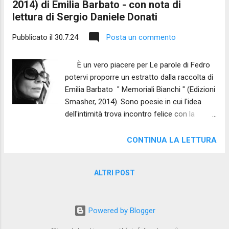
2014) di Emilia Barbato - con nota di
lettura di Sergio Daniele Donati
Pubblicato il
30.7.24
Posta un commento
È un vero piacere per Le parole di Fedro
potervi proporre un estratto dalla raccolta di
Emilia Barbato " Memoriali Bianchi " (Edizioni
Smasher, 2014). Sono poesie in cui l'idea
dell'intimità trova incontro felice con la
possibilità di un richiamo ad un altro che nel
caso della poeta in esame appare molto
CONTINUA LA LETTURA
fertile. Ciò è evidente già dalla prima poesia
"Scena prima" in cui la poeta immagina, in un
ALTRI POST
dialogo con il poeta Chlébnikov, gli effetti di
un amore in cui le sensazioni sono quelle
dallo stesso grande poeta descritte, con un
Powered by Blogger
effetto di leggerezza finale, che contrasta -
e crea poesia per questo - con le immagini