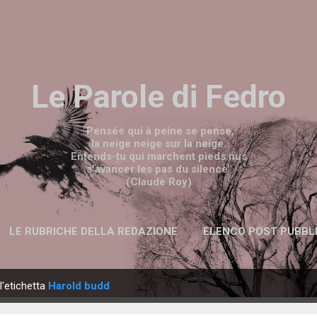
Passa ai contenuti principali
Le Parole di Fedro
"Pensée qui à peine se pense,
la neige neige sur la neige.
Entends-tu qui marchent pieds nus
s'avancer les pas du silence"
(Claude Roy)
LE RUBRICHE DELLA REDAZIONE
ELENCO POST PUBBL
l'etichetta
Harold budd