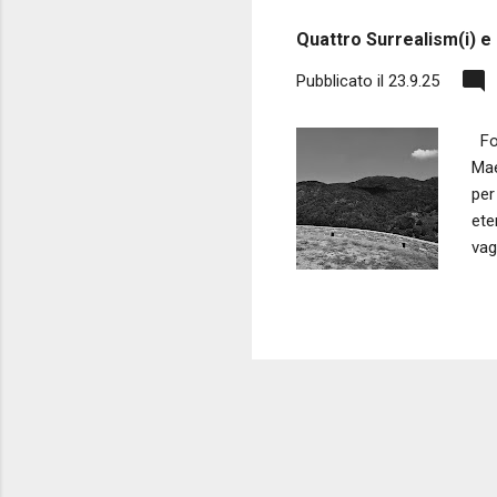
s
Quattro Surrealism(i) e
t
Pubblicato il
23.9.25
Fot
Mae
per
ete
vag
bel