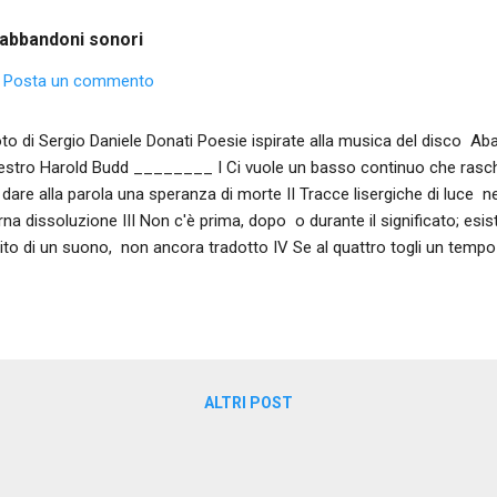
 abbandoni sonori
Posta un commento
o di Sergio Daniele Donati Poesie ispirate alla musica del disco Ab
stro Harold Budd ________ I Ci vuole un basso continuo che raschi 
 dare alla parola una speranza di morte II Tracce lisergiche di luce n
rna dissoluzione III Non c'è prima, dopo o durante il significato; esi
ito di un suono, non ancora tradotto IV Se al quattro togli un tempo
lezza. Una Pietà Rondanini incapace di pianto
ALTRI POST