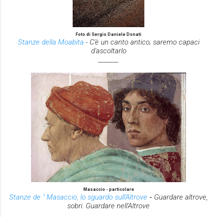
Foto di Sergio Daniele Donati
Stanze della Moabita
- C'è un canto antico; saremo capaci
d'ascoltarlo
_______
Masaccio - particolare
Stanze de " Masaccio, lo sguardo sull'Altrove
-
Guardare altrove,
sobri. Guardare nell'Altrove
_______