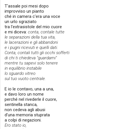
T'assale poi mesi dopo
improvviso un pianto
ché in camera c'era una voce
un urlo sgraziato
tra l'extrasistole del mio cuore
e mi diceva:
conta, contale tutte
le separazioni della tua vita,
le lacerazioni e gli abbandoni
e i pugni ricevuti e quelli dati.
Conta, contali tutti gli occhi sofferti
di chi ti chiedeva "guardami"
mentre tu sapevi solo tenere
in equilibrio instabile
lo sguardo vitreo
sul tuo vuoto centrale.
E io le contavo, una a una,
e davo loro un nome
perché nel rivederle il cuore,
sentinella stanca,
non cedeva agli abusi
d'una memoria stuprata
a colpi di negazioni.
Ero stato io,