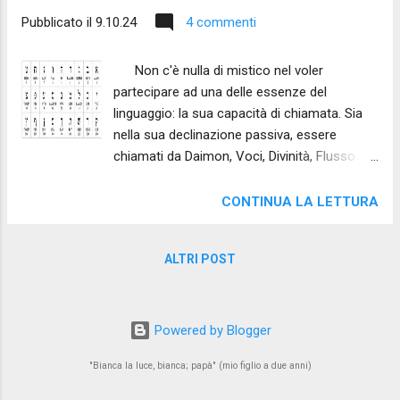
Pubblicato il
9.10.24
4 commenti
Non c'è nulla di mistico nel voler
partecipare ad una delle essenze del
linguaggio: la sua capacità di chiamata. Sia
nella sua declinazione passiva, essere
chiamati da Daimon, Voci, Divinità, Flusso
poetico millenario a scrivere, che nella sua
declinazione attiva ( la parola che chiama
CONTINUA LA LETTURA
altre parole ), siamo di fronte a un fenomeno
che è presente nella storia della poesia dalle
ALTRI POST
sue origini, ed è solo una certa teoria poetica
nemmeno ben formulata contemporanea
che ne nega i contorni, cercando di riportare
tutto al ventre basso dell'autore/poeta.
Powered by Blogger
L'immaginario misticheggiante, che in alcune
"Bianca la luce, bianca; papà" (mio figlio a due anni)
sue espressioni arriva a parlare di finzione in
chi lo sostiene , che un assunto simile ha