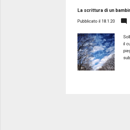
s
La scrittura di un bambi
t
Pubblicato il
18.1.20
Sol
il 
pie
sub