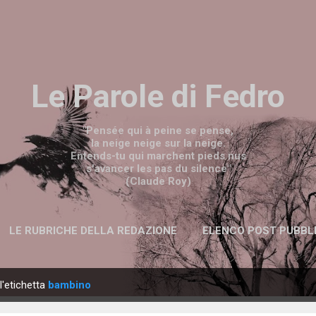
Passa ai contenuti principali
Le Parole di Fedro
"Pensée qui à peine se pense,
la neige neige sur la neige.
Entends-tu qui marchent pieds nus
s'avancer les pas du silence"
(Claude Roy)
LE RUBRICHE DELLA REDAZIONE
ELENCO POST PUBBL
l'etichetta
bambino