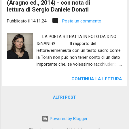
(Aragno ed., 2014) - con nota di
lettura di Sergio Daniele Donati
Pubblicato il
14.11.24
Posta un commento
LA POETA RITRATTA IN FOTO DA DINO
IGNANI © Il rapporto del
lettore/ermeneuta con un testo sacro come
la Torah non può non tener conto di un dato
importante che, se volessimo racchiuderlo in
una parola sola, non potrebbe che
definirsi come intimità. Si dice che, mentre
CONTINUA LA LETTURA
ne scorriamo le lettere, il LIBRO ci legge, che
legga nelle profondità delle nostra viscere e
ALTRI POST
del nostro cuore, perchè è alla ricerca del
punto di sincerità che ogni interprete deve
saper custodire nell'approcciarsi ad un'opera
Powered by Blogger
millenaria. D'altronde ogni nostro sforzo
nell'interpretazione ha un riscontro nel