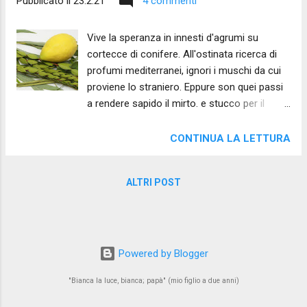
Pubblicato il
23.2.21
4 commenti
Vive la speranza in innesti d'agrumi su
cortecce di conifere. All'ostinata ricerca di
profumi mediterranei, ignori i muschi da cui
proviene lo straniero. Eppure son quei passi
a rendere sapido il mirto. e stucco per il
palato il frutto della palma. Sei passi profughi
giungono a te mentre al salice concedi uno
CONTINUA LA LETTURA
sguardo distratto, e il cedro inscrive nel tuo
cuore profondità sacre. Tieni in mano ora il
ALTRI POST
frutto d'ogni stagione dell'uomo; per l'uomo
che, straniero, irrora la tua terra.
Powered by Blogger
"Bianca la luce, bianca; papà" (mio figlio a due anni)