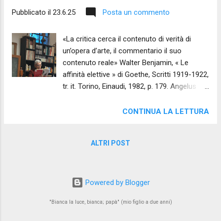
Pubblicato il
23.6.25
Posta un commento
«La critica cerca il contenuto di verità di
un’opera d’arte, il commentario il suo
contenuto reale» Walter Benjamin, « Le
affinità elettive » di Goethe, Scritti 1919-1922,
tr. it. Torino, Einaudi, 1982, p. 179. Angelus
Novus, Paul Klee, 1920 Premessa: W.
Benjamin, (Berlino, 15 Luglio 1892 – Port
CONTINUA LA LETTURA
Bou, 26 Settembre 1940), écrivain-critique ,
filosofo, nomade, solitario, anticonformista
ALTRI POST
e antiaccademico, rabdomante di cultura
viva, sensibile a tutto ciò che nell’arte
richiama la realtà e reclama una definizione,
figlio della cultura ebraica, amico di Sholem e
Powered by Blogger
appassionato di Kabbalà e di Scrittura
"Bianca la luce, bianca; papà" (mio figlio a due anni)
(nonché lettore di Platone), sente l’esigenza
di aprire un varco, nell’arte e nella storia, per