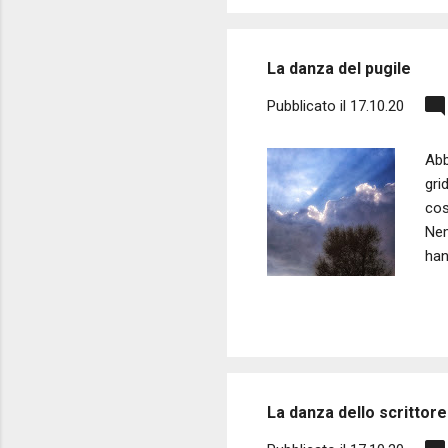
lor
per
bas
La danza del pugile
Pubblicato il
17.10.20
Abb
gri
cos
Nem
han
ess
dov
i r
gua
mi 
La danza dello scrittore