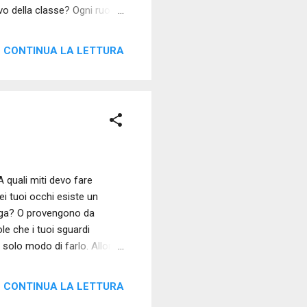
vo della classe? Ogni ruolo
settore erano sempre state
i sì che danzava. Lui il muro
CONTINUA LA LETTURA
 perso nell'orizzonte. Tu
tieri. Ti ci adegui come se
al muro, cost...
 quali miti devo fare
ei tuoi occhi esiste un
enga? O provengono da
le che i tuoi sguardi
solo modo di farlo. Allora
potenza possa scaturire dal
i permette di mettermi
CONTINUA LA LETTURA
n cogli quel rimprovero nei