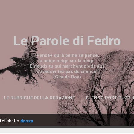
Passa ai contenuti principali
Le Parole di Fedro
"Pensée qui à peine se pense,
la neige neige sur la neige.
Entends-tu qui marchent pieds nus
s'avancer les pas du silence"
(Claude Roy)
LE RUBRICHE DELLA REDAZIONE
ELENCO POST PUBBL
l'etichetta
danza