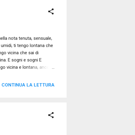
uella nota tenuta, sensuale,
 umidi, ti tengo lontana che
engo vicina che sai di
ina. E sogni e sogni E
engo vicina e lontana, ancora.
ai e torni E ti tengo vicina e
tana. Che sai di mare e di
CONTINUA LA LETTURA