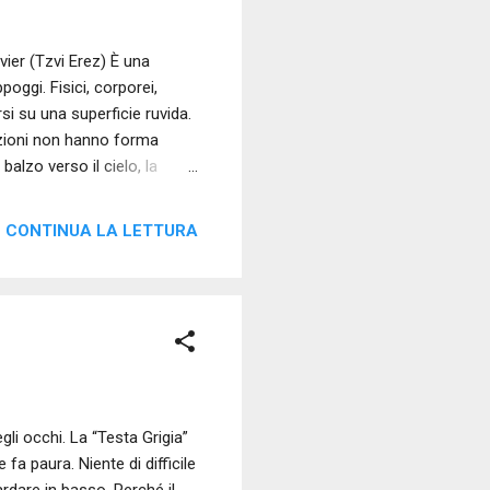
ier (Tzvi Erez) È una
oggi. Fisici, corporei,
rsi su una superficie ruvida.
tuizioni non hanno forma
alzo verso il cielo, la
na la successiva verso il
ere è essenzialmente una
CONTINUA LA LETTURA
o. Ho visto gente danzare
o, lo sai, attendo sempre
 inesorabile,
gli occhi. La “Testa Grigia”
fa paura. Niente di difficile