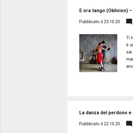
s
E ora tango (Oblivion) 
t
Pubblicato il
23.10.20
Ti 
è u
sai
mam
anc
E t
lon
gin
La danza del perdono e 
Pubblicato il
22.10.20