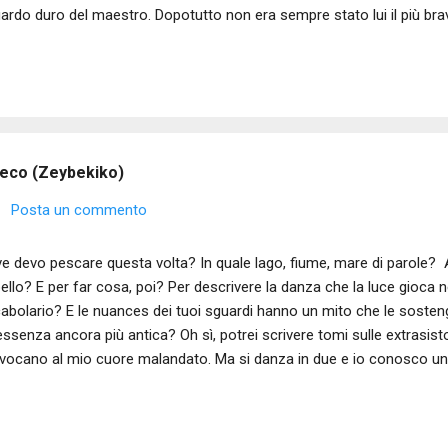
ardo duro del maestro. Dopotutto non era sempre stato lui il più bra
ncipale gli era sempre stato assegnato e le critiche sui giornali del 
usiaste. “Ho avuto un allievo tanti anni fa”, continuava il maestro, “lu
eva cos'era, e lo sgretolava coi suoi passetti da pulcino e lo sguardo
 una vite cromata, grossa e lucente, ma nel muro ci entri troppo volen
se un palazzo dorato e tu il Re. E, così facendo, ti trovi poi bloccato 
reco (Zeybekiko)
Posta un commento
e devo pescare questa volta? In quale lago, fiume, mare di parole? A
ello? E per far cosa, poi? Per descrivere la danza che la luce gioca n
abolario? E le nuances dei tuoi sguardi hanno un mito che le sost
essenza ancora più antica? Oh sì, potrei scrivere tomi sulle extrasisto
vocano al mio cuore malandato. Ma si danza in due e io conosco un 
alzo e inciampo. E rido. E il tuo sguardo si fa serio, perché sai che 
so incespicato di un ubriaco. Perdo l'equilibrio, è vero, ma questo m
anti a te. Sei seduta con le tue amiche. E mi guardate. E, lo so, tu no