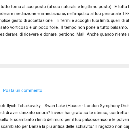
 tutto torna al suo posto (al suo naturale e legittimo posto). E tutta
iderare mediazione e rimediazione, nell'impulso al tuo personale Tikk
plice gesto di accettazione. Ti fermi e accogli i tuoi limiti, quelli di 
sato vorticoso e un poco folle. Il tempo non pone a tutto balsamo
desiderare, di ricevere e donare, perdono. Mai! Anche quando nient
 hai ceduto mai alla tentazione di negare un significato a ciò che a
 faticosi passi, nel buio più totale, hai saputo immaginare la luce. H
getto. Ora tutto ti pare semplice, persino evidente; e della fatica, dell
ppo pesanti per farne parola, restano solo tracce nei peli ormai grigi
l gesto di mediazione e rimediazione che hai ora c...
Posta un commento
tr Ilyich Tchaikovsky - Swan Lake (Hauser · London Symphony Orche
edi di aver danzato sinora? Invece hai girato su te stesso, costretto
sello. E scambiato i limiti del muro per il tuo palcoscenico e le polveri
 scambiato per Danza la più antica delle schiavitù.” Il ragazzo non ca