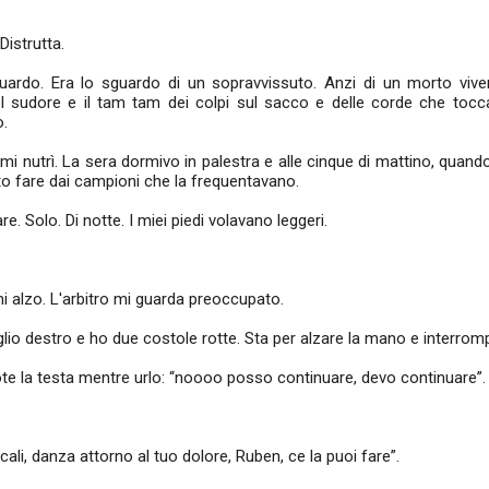
 Distrutta.
uardo. Era lo sguardo di un sopravvissuto. Anzi di un morto viven
el sudore e il tam tam dei colpi sul sacco e delle corde che tocc
o.
e mi nutrì. La sera dormivo in palestra e alle cinque di mattino, qua
sto fare dai campioni che la frequentavano.
e. Solo. Di notte. I miei piedi volavano leggeri.
mi alzo. L'arbitro mi guarda preoccupato.
lio destro e ho due costole rotte. Sta per alzare la mano e interromp
cuote la testa mentre urlo: “noooo posso continuare, devo continuare”
icali, danza attorno al tuo dolore, Ruben, ce la puoi fare”.