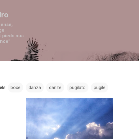
Passa ai contenuti principali
dro
pense,
ge.
t pieds nus
ence"
els:
boxe
danza
danze
pugilato
pugile