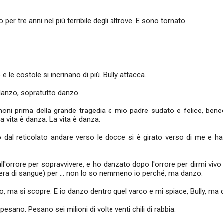
.
per tre anni nel più terribile degli altrove. E sono tornato.
.
 le costole si incrinano di più. Bully attacca.
 danzo, sopratutto danzo.
ni prima della grande tragedia e mio padre sudato e felice, bene
a vita è danza. La vita è danza.
to dal reticolato andare verso le docce si è girato verso di me e 
l'orrore per sopravvivere, e ho danzato dopo l'orrore per dirmi viv
hera di sangue) per … non lo so nemmeno io perché, ma danzo.
ro, ma si scopre. E io danzo dentro quel varco e mi spiace, Bully, ma 
 pesano. Pesano sei milioni di volte venti chili di rabbia.