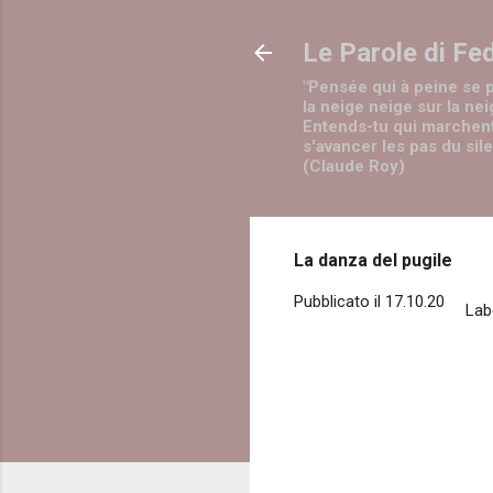
Le Parole di Fe
"Pensée qui à peine se 
la neige neige sur la nei
Entends-tu qui marchen
s'avancer les pas du sil
(Claude Roy)
La danza del pugile
Pubblicato il
17.10.20
Lab