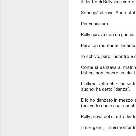
Il diretto di Bully va a vuoto
Sono già altrove. Sono stato 
Per vendicarmi.
Bully riprova con un gancio
Paro. Un montante. Incasso e
Io schivo, paro, incontro e
Come si danzava ai matrimo
Ruben, non essere timido. L
L'ultima volta che l'ho vis
suono, ha detto “danza”.
E io ho danzato in mezzo al
(col volto che è una masc
Bully prova col diretto dest
I miei ganci, i miei montanti