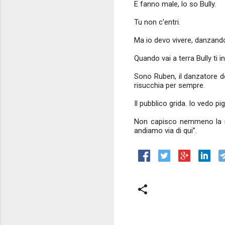
E fanno male, lo so Bully.
Tu non c'entri.
Ma io devo vivere, danzando
Quando vai a terra Bully ti i
Sono Ruben, il danzatore de
risucchia per sempre.
Il pubblico grida. Io vedo p
Non capisco nemmeno la man
andiamo via di qui”.
C