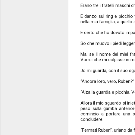
Erano tre i fratelli maschi 
E danzo sul ring e picchio 
nella mia famiglia, a quell
E certo che ho dovuto imparar
So che muovo i piedi legger
Ma, se il nome dei miei f
Vorrei che mi colpisse in me
Jo mi guarda, con il suo sg
“Ancora loro, vero, Ruben?”
“Alza la guardia e picchia. Ve
Allora il mio sguardo si ini
peso sulla gamba anteriore
comincio a portare una 
concludere.
“Fermati Ruben”, urlano da f