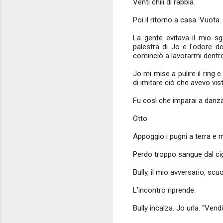
Venti chili di rabbia.
Poi il ritorno a casa. Vuota.
La gente evitava il mio sg
palestra di Jo e l'odore d
cominciò a lavorarmi dentr
Jo mi mise a pulire il ring 
di imitare ciò che avevo vi
Fu così che imparai a danzar
Otto
Appoggio i pugni a terra e 
Perdo troppo sangue dal cig
Bully, il mio avversario, s
L'incontro riprende.
Bully incalza. Jo urla. “Vend