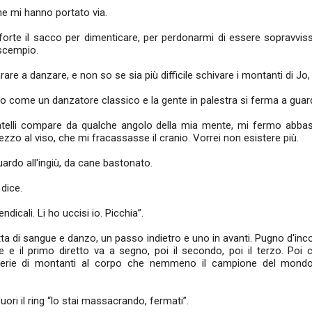
che mi hanno portato via.
forte il sacco per dimenticare, per perdonarmi di essere sopravvissut
o scempio.
e a danzare, e non so se sia più difficile schivare i montanti di Jo, il
o come un danzatore classico e la gente in palestra si ferma a guar
ratelli compare da qualche angolo della mia mente, mi fermo abbas
zzo al viso, che mi fracassasse il cranio. Vorrei non esistere più.
uardo all'ingiù, da cane bastonato.
 dice.
ndicali. Li ho uccisi io. Picchia”.
etta di sangue e danzo, un passo indietro e uno in avanti. Pugno d'inc
 e il primo diretto va a segno, poi il secondo, poi il terzo. Poi
serie di montanti al corpo che nemmeno il campione del mondo
uori il ring “lo stai massacrando, fermati”.