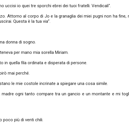
 ho uccisi io quei tre sporchi ebrei dei tuoi fratelli. Vendicali”.
zo. Attorno al corpo di Jo e la granaglia dei miei pugni non ha fine, 
scirai. Questa è la tua via”.
Una donna di sogno.
ta teneva per mano mia sorella Miriam.
 in quella fila ordinata e disperata di persone.
apirò mai perché.
stano le mie costole incrinate a spiegare una cosa simile.
 madre ogni tanto compare tra un gancio e un montante e mi toglie i
poco più di venti chili.