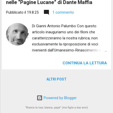
nelle “Pagine Lucane” di Dante Maffia
Pubblicato il
19.8.25
1 commento
Di Gianni Antonio Palumbo Con questo
articolo inauguriamo uno dei filoni che
caratterizzeranno la nostra rubrica; non
esclusivamente la riproposizione di voci
rivenienti dall’Umanesimo-Rinascimento ma
anche l’esplorazione della loro ricezione,
nella consapevolezza che esse abbiano
CONTINUA LA LETTURA
rappresentato e rappresentino tuttora
potenti catalizzatori di poesia. Proprio la
ALTRI POST
figura di Isabella Morra è un esempio
particolarmente interessante in tal direzione,
aspetto cui abbiamo dedicato alcuni
Powered by Blogger
contributi, tra cui segnaliamo il più recente
per la rivista “ Rinascite della Modernità ”,
"Bianca la luce, bianca; papà" (mio figlio a due anni)
fruibile in open access al seguente link . La