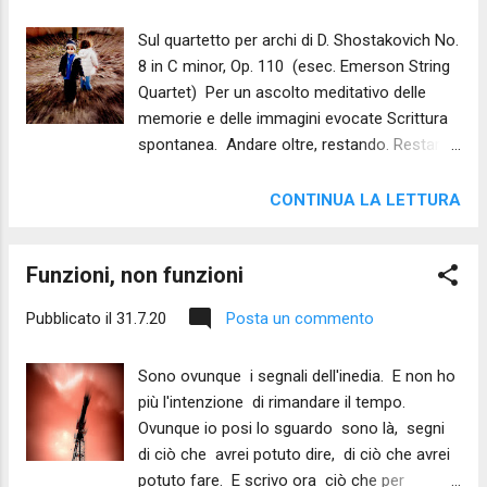
Sul quartetto per archi di D. Shostakovich No.
8 in C minor, Op. 110 (esec. Emerson String
Quartet) Per un ascolto meditativo delle
memorie e delle immagini evocate Scrittura
spontanea. Andare oltre, restando. Restare,
col naso puntato nell'Altrove. È arte sublime.
Sublime. Là. Nel luogo di confine tra musica
CONTINUA LA LETTURA
da saga, filastrocca giocosa, canto funebre.
Qualcosa sfugge. Non cerchi di afferrarlo.
Funzioni, non funzioni
Sono troppo vicini gli zoccoli dei cavalli, gli
schizzi di fango. È una carovana circense o
Pubblicato il
31.7.20
Posta un commento
un'orda di cosacchi? Resti lì, nell'oltre.
All'ascolto. Tracce di memoria. Kafka. Un
Sono ovunque i segnali dell'inedia. E non ho
racconto di cui non ricordi il finale. O forse il
più l'intenzione di rimandare il tempo.
finale non l'aveva perché quei sette
Ovunque io posi lo sguardo sono là, segni
messaggeri si perdevano in terre lontane,
di ciò che avrei potuto dire, di ciò che avrei
troppo lontane per inviare dispacci. E c'è una
potuto fare. E scrivo ora ciò che per
cosa che solo la viola può dire, là dove il