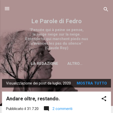
Passa ai contenuti principali
Le Parole di Fedro
"Pensée qui à peine se pense,
la neige neige sur la neige.
Entends-tu qui marchent pieds nus
s'avancer les pas du silence"
(Claude Roy)
LA REDAZIONE
ALTRO…
Visualizzazione dei post da luglio, 2020
MOSTRA TUTTO
P
o
Andare oltre, restando.
s
t
Pubblicato il
31.7.20
2 commenti