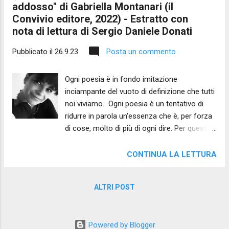
addosso" di Gabriella Montanari (il
altrove che noi, senz' accorgercene ,
Convivio editore, 2022) - Estratto con
situiamo ad Oriente . È l'oriente la direzione
nota di lettura di Sergio Daniele Donati
immaginaria dei nostri sogni, il luogo che ci
verrà indicato dalle voci che ci abitano . Un
Pubblicato il
26.9.23
Posta un commento
viaggio verso occidente, dunque, almeno nel
nostro immaginario non può che
Ogni poesia è in fondo imitazione
configurarsi come un viaggio a ritroso, un
inciampante del vuoto di definizione che tutti
ritorno verso la sorgente, di cosa poi non
noi viviamo. Ogni poesia è un tentativo di
sempre è dato saperlo. Quanto torniamo,
ridurre in parola un'essenza che è, per forza
senza immaginarlo, ritroviamo la parola-
di cose, molto di più di ogni dire. Per questo,
suono o, almeno, il suono che plasma la
e lo si dice con semiseria ironia, ogni poesia
parola, prima dei suoi significati/significanti .
è opera di plagio di sé stessi. Plagiarsi
La splendida...
CONTINUA LA LETTURA
addosso è il titolo della raccolta poetica di
Gabriella Montanari (il Convivio editore, 2022)
ALTRI POST
di cui oggi Le parole di Fedro pubblica un
breve estratto. Se sopra ho parlato di ironia
sorridente è anche perché il titolo dell'opera,
Powered by Blogger
i cui contenuti profondi si muovono sempre