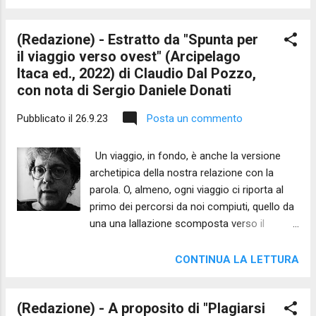
attenua Ed agli inquieti spiriti è dolce la
tenebra: Ascolta: ti ha vinto la Sorte: Ma per i
(Redazione) - Estratto da "Spunta per
cuori leggeri un’altra vita è alle porte: Non c’è
il viaggio verso ovest" (Arcipelago
di dolcezza che possa uguagliare la Morte
Itaca ed., 2022) di Claudio Dal Pozzo,
Più Più Più Intendi chi ancora ti culla: Intendi
con nota di Sergio Daniele Donati
la dolce fanciulla Che dice all’orecchio: Più
Più Ed ecco si leva e scompare Il vento:
Pubblicato il
26.9.23
Posta un commento
ecco torna dal mare Ed ecco sentiamo
ansimare Il cuore che ci amò di più!
Un viaggio, in fondo, è anche la versione
Guardiamo: di già il paesaggio Degli alberi e
archetipica della nostra relazione con la
l’acque è notturno Il fiume va via taciturno......
parola. O, almeno, ogni viaggio ci riporta al
Pùm! mamma quell’omo lassù! Dino
primo dei percorsi da noi compiuti, quello da
Campana Tratto da Canti Orfici TENEBRA È
una una lallazione scomposta verso il
lunga e tenuta quella nota che dall'indaco
binomio significato/significante del nostro
scolora nel nero/blu di Prussia di una notte
dire. Ma il Mito pone spesso una direzione
senza stelle. E non fermano l'indole m...
CONTINUA LA LETTURA
precisa ai nostri viaggi spirituali , come se
una spinta interiore ci portasse a muoverci
(Redazione) - A proposito di "Plagiarsi
verso un luogo determinato, verso un'idea di