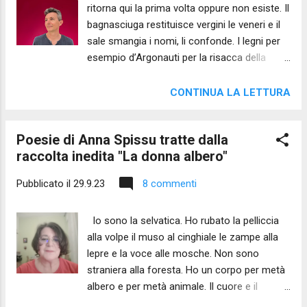
ritorna qui la prima volta oppure non esiste. Il
testo. Questa poesia non ti ama perché ti
bagnasciuga restituisce vergini le veneri e il
desidera chi la scrive. Questa poesia si
sale smangia i nomi, li confonde. I legni per
attorciglia come serpe ferita ti si rivolta
esempio d’Argonauti per la risacca della
contro - stai attento. Sa bene che se vinci
mareggiata tornarono a fiorire nel Polesine,
perderà questo schiavo che la scrive e le
tra il moto immoto delle acque e dei cieli. E
braccia che migrano e resterà mutilata.
CONTINUA LA LETTURA
sono pali e reti per la pesca, adesso, vele
Questa poesia - stai attento mi è sfuggita e
anonime da quando non possono mancare
vaga randagia - vuo...
Poesie di Anna Spissu tratte dalla
mai il bersaglio perché tutto è perfetto, non
raccolta inedita "La donna albero"
c’è scarto. La scienza degli umani è proprio
questa, riciclare galassie e nebulose in
Pubblicato il
29.9.23
8 commenti
nuvole d’insetti o licenziare i guerrieri silenti e
disarmati. Tutto ritorna qui la prima volta, per
Io sono la selvatica. Ho rubato la pelliccia
la risacca della mareggiata. Non possono
alla volpe il muso al cinghiale le zampe alla
mancare mai il bersaglio i guerrieri silenti e
lepre e la voce alle mosche. Non sono
disarmati. ____ FINO A CHE SIA LIMPIDO
straniera alla foresta. Ho un corpo per metà
C’è un dettaglio importante in ogni storia e
albero e per metà animale. Il cuore e il
un passaggio segreto anche per lui da cui
cervello sono umani, lo so, e devo rimediare:
filtra la scena di età in età come uno sparo