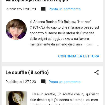
MIELE" ______ La bambina di rame e di
Pubblicato il
28.9.23
Posta un commento
miele appende foglie alle orecchie e si sente
una regina. Ancora non sa che le vespe
di Arianna Bonino Erik Bulatov, “Horizon”
ricompensano i fichi con la vita. _____
(1971-72) Ho capito che il famoso pezzo sul
"Pensa alle cose belle" Un bacio sulla fronte
concetto di sacro nella storia dell'umanità
e la pioggia sulla grondaia. Piccola carpa koi,
dalle origini ad oggi, pezzo a cui lavoro
drago bianco volante. "Sono tutte belle le
mentalmente da almeno dieci anni – dieci
creature che dormono". Il caprifico spuntava
anni in cui in effetti non ho trascurato (e in
dal muretto a secco. Cremore di tartaro e
buona fede, forse) di rassicurarmi a più
cocaina nella credenza in cucina. “Papà ti
CONTINUA LA LETTURA
riprese che eravamo quasi a tiro –, è invece,
vuole bene” Lei è riso, granaio, mandorla. Lui
alla fine, un'opera che va oltre la mia portata,
balena ferita. Ne...
Le souffle ( il soffio)
e ineluttabilmente. Nel frattempo ho
viaggiato molto, notando tutta una serie di
Pubblicato il
27.9.23
Posta un commento
ritualità apotropaiche dedicate alla
delicatissima fase dei decolli e soprattutto
Il y a un souffle, un souffle chaud, qui vient
degli atterraggi aerei: coroncine
d'un désert que j'ai connu au temps où mes
all'Ausiliatrice – sussurrate, con la mano