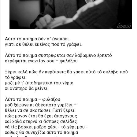
Αὐτό τό ποίημα δέν σ᾽ ἀγαπάει
γιατί σέ θέλει ἐκεῖνος πού τό γράφει.
Αὐτό τό ποίημα συστρέφεται σαν λαβωμένο ἑρπετό
στρέφεται ἐναντίον σου – φυλάξου.
Ξέρει καλά πώς ἄν κερδίσεις θα χάσει αὐτό τό σκλάβο πού
τό γράφει
μαζί μέ τ' ἀποδημητικά του χέρια
xι ἀνάπηρο θα μείνει.
Αὐτό τό ποίημα – φυλάξου
μοῦ ξέφυγε κι ἀδέσποτο γυρίζει –
θέλει να σε σκοτώσει. Γιατί ξέρει
πώς μόνον ἔτσι θά ἔχει ἀπογόνους
xαί xαλά στερνά xι ἄσπρες σελίδες
νά τίς βόσκει μαῦρο χέρι - τό χέρι μου -
xαθώς θα συνεχίζω αὐτό τό ποίημα