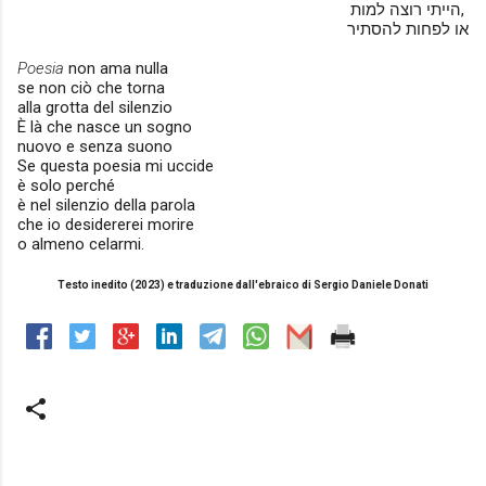
הייתי רוצה למות,
או לפחות להסתיר
Poesia
non ama
nulla
se non ciò che torna
alla grotta del silenzio
È là che nasce un sogno
nuovo e senza suono
Se questa poesia mi uccide
è solo perché
è nel silenzio della parola
che io desidererei morire
o almeno celarmi.
Testo inedito (2023) e traduzione dall'ebraico di Sergio Daniele Donati
C