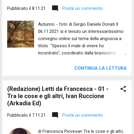
fodero l'elsa della mia spada e la terra urlava
Pubblicato il
8.11.21
Posta un commento
forte l'imperativo del taglio -. Non chiederti
ciò ch'io non vedo. È troppo vasto il mondo
Autunno - foto di Sergio Daniele Donati Il
che l'uomo nega a sé stesso e troppo
06.11.2021 si è tenuto un interessantissimo
stretto il rifiuto del nostro stesso
convegno online sul tema della angoscia a
nutrimento. D'altronde bisogna, lo sai, saper
titolo "Spesso il male di vivere ho
chiudere gli occhi per mantener vivo il sogno.
incontrato", coordinato dalla bravissima
Chiediti piuttosto quale miracolo renda i
d.ssa Stefania Lombardi Ecco l'intero video
contorni della tua parola nitidi al mio sguardo
del convegno (diviso in sei parti) e il testo
astigmatico e affaticato, quale silenzio
CONTINUA LA LETTURA
poetico Cambiamento e Angoscia di Sergio
sostenga la voce antica...
Daniele Donati . Parte prima Parte seconda
(Redazione) Letti da Francesca - 01 -
Parte terza Parte quarta Parte quinta Parte
Tra le cose e gli altri, Ivan Ruccione
sesta ( e intervento Sergio Daniele Donati)
(Arkadia Ed)
Cambiamento e angoscia - testo poetico di
Sergio Daniele Donati
Pubblicato il
7.11.21
Posta un commento
di Francesca Piovesan Tra le cose e gli altri,