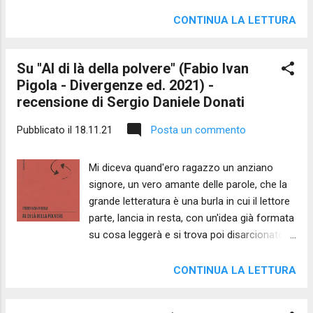
tragedia, commedia, massime di vita. Ci
sono film migliori, ovviamente, e ne conosco
CONTINUA LA LETTURA
moltissimi; tuttavia, qui ho trovato gran parte
dello scibile per considerazioni filosofiche; e
Su "Al di là della polvere" (Fabio Ivan
non solo. Sto dando per scontato che lo
Pigola - Divergenze ed. 2021) -
conosciamo tutti e per questo allego qui di
recensione di Sergio Daniele Donati
seguito alcune mie vecchie riflessioni al
riguardo. Contengono spoiler perché sono,
Pubblicato il
18.11.21
Posta un commento
appunto, riflessioni e non recensione. “Io
credo nell’America” . Così inizia un autentico
Mi diceva quand'ero ragazzo un anziano
capolavoro della storia del cinema, meglio
signore, un vero amante delle parole, che la
conosciuto come “Il Padrino”. Ci troviamo
grande letteratura è una burla in cui il lettore
davanti a un film che è poesia pura, oltre che
parte, lancia in resta, con un'idea già formata
film cult d’eccezione. “Il Padrino” non è solo
su cosa leggerà e si trova poi disarcionato
una storia di mafia; identificarlo in una delle
da un cavallo imbizzarrito e, in breve tempo,
tante storie mafiose sarebbe recargli un
con la faccia nella polvere. «La letteratura,
imperdonabile torto, non rendergli la dovuta
CONTINUA LA LETTURA
quella seria,» diceva, «è un cavallo pazzo e ti
giustizia, sminui...
porta dove vuole lei, senza neanche chiederti