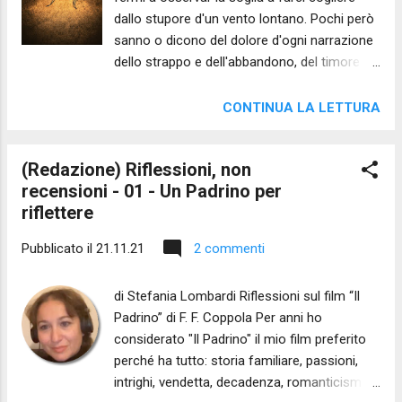
dallo stupore d'un vento lontano. Pochi però
sanno o dicono del dolore d'ogni narrazione
dello strappo e dell'abbandono, del timore
che crea un viaggio se non ne sai
immaginare la possibilità di ritorno. Per
CONTINUA LA LETTURA
questo resto ancora un poco nel luogo
protetto e apro la finestra. Che il presente e
(Redazione) Riflessioni, non
l'altrove si mescolino sulla mia fronte a
recensioni - 01 - Un Padrino per
formare speranza
riflettere
Pubblicato il
21.11.21
2 commenti
di Stefania Lombardi Riflessioni sul film “Il
Padrino” di F. F. Coppola Per anni ho
considerato "Il Padrino" il mio film preferito
perché ha tutto: storia familiare, passioni,
intrighi, vendetta, decadenza, romanticismo,