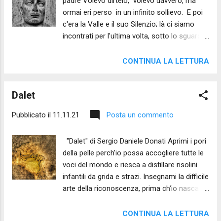
padre Volevo dirtelo, volevo davvero, ma
anche quelle del ritratto, dell’ombra e del
ormai eri perso in un infinito sollievo. E poi
doppio. Il poeta, lo scrittore, l’artista in
c'era la Valle e il suo Silenzio; là ci siamo
genere hanno, rispetto alla persona comune,
incontrati per l'ultima volta, sotto lo sguardo
una sorta di specchio interiore che ne riflette
benevolo d'una volpe adolescente.
i pensieri, il vissuto, la personalità. È questo
specchio endoscopico che fa dire a Flaubert
CONTINUA LA LETTURA
Madame Bovary c’est moi e a Foscolo «Mi
sono dipinto con tutte le mie follie nell’Ortis».
Dalet
In Ca...
Pubblicato il
11.11.21
Posta un commento
"Dalet" di Sergio Daniele Donati Aprimi i pori
della pelle perch'io possa accogliere tutte le
voci del mondo e riesca a distillare risolini
infantili da grida e strazi. Insegnami la difficile
arte della riconoscenza, prima ch'io nasca a
un mondo sordo e troppo intatto per dirsi
vero.
CONTINUA LA LETTURA