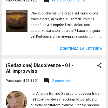
Pubblicato il
29.11.21
Posta un commento
Che vuoi che sia una crepa sul muro o una
traccia nera, di muffa su soffitti umidi? E
perché dovrei coprire i miei dolori con
speranze dai suoni stranieri? Lascio la gioia
del Kintsugi a chi maneggia la spada con la
grazia del petalo bianco sul muschio - ne
resto ammirato come chi sa riconoscere
CONTINUA LA LETTURA
una maestria aliena. Io ho mani sporche
d'inchiostro e in questi giorni mi scotto le
(Redazione) Dissolvenze - 01 -
dita con la cera; accendo candele nella
All'improvviso
speranza della speranza e, se non viene, non
immagino la mia argilla, spezzata a terra,
Pubblicato il
28.11.21
2 commenti
ricomposta da mani divine, né le mie vene
attraversate da rivoli di metalli liquidi e
di Arianna Bonino Se proprio dovessi finire
preziosi. Ogni speranza di speranza
nell’obiettivo della macchina fotografica di
contempla silenziosa la possibilità d'una
qualche scrutatore d’anime, l’ideale sarebbe
caduta, anzi, d'un rotolio di massi su crinali