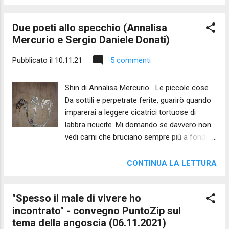
Due poeti allo specchio (Annalisa
Mercurio e Sergio Daniele Donati)
Pubblicato il
10.11.21
5 commenti
Shin di Annalisa Mercurio Le piccole cose
Da sottili e perpetrate ferite, guarirò quando
imparerai a leggere cicatrici tortuose di
labbra ricucite. Mi domando se davvero non
vedi carni che bruciano sempre più a fondo,
coi tuoi occhi coperti di fango; se davvero
non sai che giorno dopo giorno mi spengo
CONTINUA LA LETTURA
mentre attendo. (Annalisa Mercurio -
Inedito 2021) Nun di Annalisa Mercurio
"Spesso il male di vivere ho
Lenisce Lenisce, è vero, l'altrui sguardo sulle
incontrato" - convegno PuntoZip sul
nostre guerre - colavano da un cielo indaco
tema della angoscia (06.11.2021)
balsami inaspettati mentre liberavo dal