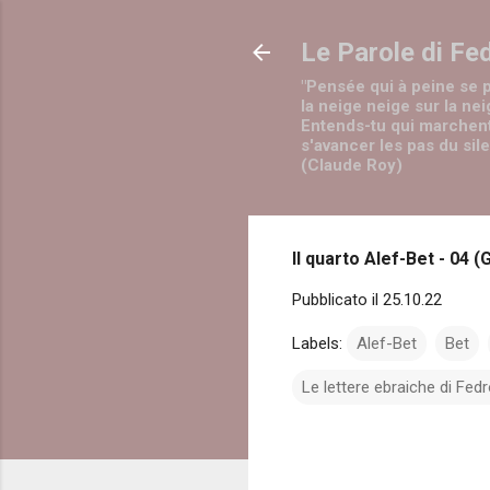
Le Parole di Fe
"Pensée qui à peine se 
la neige neige sur la nei
Entends-tu qui marchen
s'avancer les pas du sil
(Claude Roy)
Il quarto Alef-Bet - 04 
Pubblicato il
25.10.22
Labels:
Alef-Bet
Bet
Le lettere ebraiche di Fed