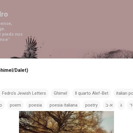
Passa ai contenuti principali
dro
pense,
ge.
t pieds nus
ence"
(Ghimel/Dalet)
Fedro's Jewish Letters
Ghimel
Il quarto Alef-Bet
italian p
ro
poem
poesia
poesia italiana
poetry
א-ב
ג
ד