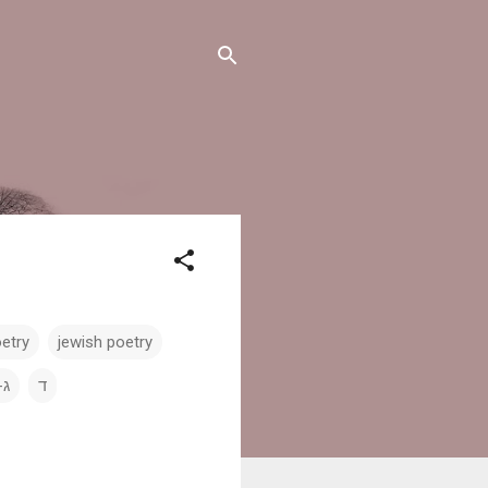
oetry
jewish poetry
ד
ג-