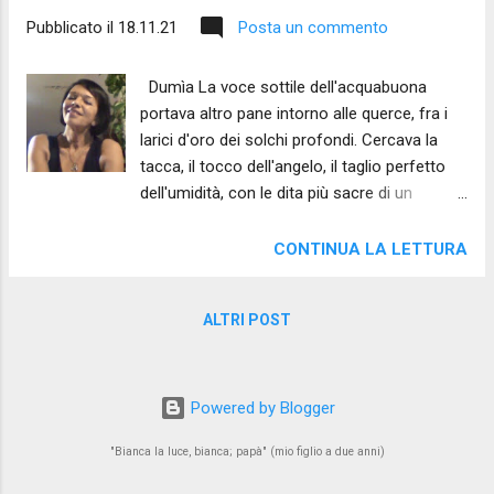
Pubblicato il
18.11.21
Posta un commento
Dumìa La voce sottile dell'acquabuona
portava altro pane intorno alle querce, fra i
larici d'oro dei solchi profondi. Cercava la
tacca, il tocco dell'angelo, il taglio perfetto
dell'umidità, con le dita più sacre di un
madonnaro quando posa per terra il celeste
Maria. Carezzava le vulve, i seni degli alberi
CONTINUA LA LETTURA
nell'amata dumìa della polvere viva benedetta
compagna del biancomangiare arresa alla
ALTRI POST
grazia della neve più alta. Si è confuso alla
resina il suo respiro lasciando le mani e un
giovane anello per disegnare da un fianco
all’altro dei pesci antichi che lentamente
Powered by Blogger
risalgono l'aria mutando in uccelle. (Amina
"Bianca la luce, bianca; papà" (mio figlio a due anni)
Narimi - Inedito 2021) Il giorno che mi
diedero il nome Il giorno che mi diedero il