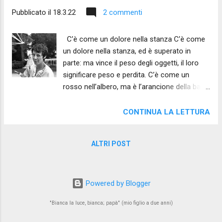
Pubblicato il
18.3.22
2 commenti
C’è come un dolore nella stanza C’è come
un dolore nella stanza, ed è superato in
parte: ma vince il peso degli oggetti, il loro
significare peso e perdita. C’è come un
rosso nell’albero, ma è l’arancione della base
della lampada comprata in luoghi che non
voglio ricordare perché anch’essi pesano.
CONTINUA LA LETTURA
Come nulla posso sapere della tua fame
precise nel volere sono le stilizzate fontane
ALTRI POST
può ben situarsi un rovescio d’un destino di
uomini separati per obliquo rumore. (Amelia
Rosselli, tratto da Documento) ____ Gli
oggetti testimoniano Sono sentinelle mute e
Powered by Blogger
testimoniano il nostro passaggio, Amelia, gli
"Bianca la luce, bianca; papà" (mio figlio a due anni)
oggetti nella stanza, come pelli di biscia a
terra. In ogni stasi è scritto il dolore del