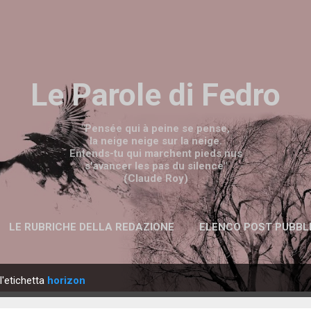
Passa ai contenuti principali
Le Parole di Fedro
"Pensée qui à peine se pense,
la neige neige sur la neige.
Entends-tu qui marchent pieds nus
s'avancer les pas du silence"
(Claude Roy)
LE RUBRICHE DELLA REDAZIONE
ELENCO POST PUBBL
l'etichetta
horizon