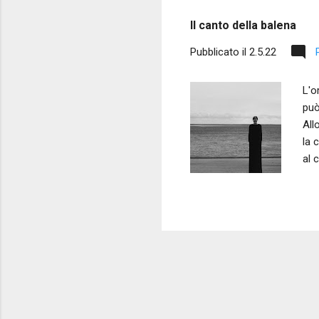
s
Il canto della balena
t
Pubblicato il
2.5.22
L'o
può
All
la 
al 