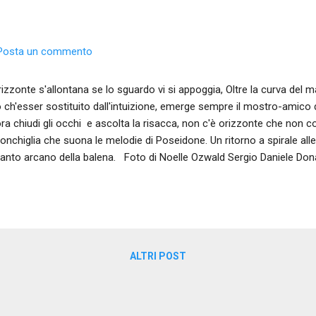
Posta un commento
rizzonte s'allontana se lo sguardo vi si appoggia, Oltre la curva del 
 ch'esser sostituito dall'intuizione, emerge sempre il mostro-amico d
ora chiudi gli occhi e ascolta la risacca, non c'è orizzonte che non co
conchiglia che suona le melodie di Poseidone. Un ritorno a spirale al
canto arcano della balena. Foto di Noelle Ozwald Sergio Daniele Dona
ALTRI POST