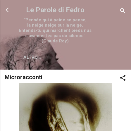
Passa ai contenuti principali
Le Parole di Fedro
"Pensée qui à peine se pense,
la neige neige sur la neige.
Entends-tu qui marchent pieds nus
s'avancer les pas du silence"
(Claude Roy)
ALTRO…
Microracconti