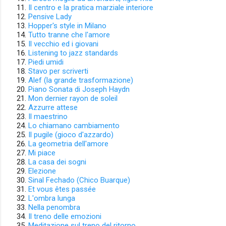
Il centro e la pratica marziale interiore
Pensive Lady
Hopper's style in Milano
Tutto tranne che l'amore
Il vecchio ed i giovani
Listening to jazz standards
Piedi umidi
Stavo per scriverti
Alef (la grande trasformazione)
Piano Sonata di Joseph Haydn
Mon dernier rayon de soleil
Azzurre attese
Il maestrino
Lo chiamano cambiamento
Il pugile (gioco d'azzardo)
La geometria dell'amore
Mi piace
La casa dei sogni
Elezione
Sinal Fechado (Chico Buarque)
Et vous êtes passée
L'ombra lunga
Nella penombra
Il treno delle emozioni
Meditazione sul treno del ritorno