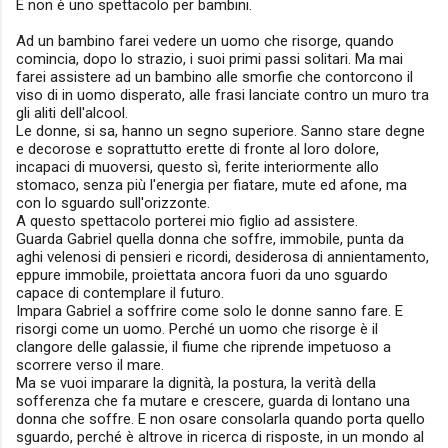
E non è uno spettacolo per bambini.
Ad un bambino farei vedere un uomo che risorge, quando
comincia, dopo lo strazio, i suoi primi passi solitari. Ma mai
farei assistere ad un bambino alle smorfie che contorcono il
viso di in uomo disperato, alle frasi lanciate contro un muro tra
gli aliti dell'alcool.
Le donne, si sa, hanno un segno superiore. Sanno stare degne
e decorose e soprattutto erette di fronte al loro dolore,
incapaci di muoversi, questo sì, ferite interiormente allo
stomaco, senza più l'energia per fiatare, mute ed afone, ma
con lo sguardo sull'orizzonte.
A questo spettacolo porterei mio figlio ad assistere.
Guarda Gabriel quella donna che soffre, immobile, punta da
aghi velenosi di pensieri e ricordi, desiderosa di annientamento,
eppure immobile, proiettata ancora fuori da uno sguardo
capace di contemplare il futuro.
Impara Gabriel a soffrire come solo le donne sanno fare. E
risorgi come un uomo. Perché un uomo che risorge è il
clangore delle galassie, il fiume che riprende impetuoso a
scorrere verso il mare.
Ma se vuoi imparare la dignità, la postura, la verità della
sofferenza che fa mutare e crescere, guarda di lontano una
donna che soffre. E non osare consolarla quando porta quello
sguardo, perché è altrove in ricerca di risposte, in un mondo al