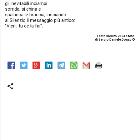
gli inevitabili inciampi
sorride, si china e
spalanca le braccia, lasciando
al Silenzio il messaggio più antico:
"Vieni; tu ce la fai".
Testo inedito 2023 e foto
di Sergio Daniele Donati ©
C
o
m
m
e