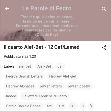
Passa ai contenuti principali
Le Parole di Fedro
"Pensée qui à peine se pense,
la neige neige sur la neige.
Entends-tu qui marchent pieds nus
s'avancer les pas du silence"
(Claude Roy)
Il quarto Alef-Bet - 12 Caf/Lamed
Pubblicato il
23.1.23
Labels:
alef bet
Alef-Bet
caf
Fedro's Jewish Letters
Hebrew Alef-Bet
Hebrew Alphabet
jewish letters
jewish poetry
lamed
Le lettere ebraiche di Fedro
Sergio Daniele Donati
tet
א-בּ
י-ט
כ
ל