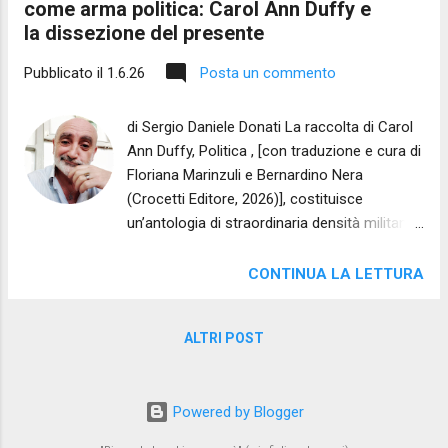
come arma politica: Carol Ann Duffy e
la dissezione del presente
Pubblicato il
1.6.26
Posta un commento
di Sergio Daniele Donati La raccolta di Carol
Ann Duffy, Politica , [con traduzione e cura di
Floriana Marinzuli e Bernardino Nera
(Crocetti Editore, 2026)], costituisce
un’antologia di straordinaria densità militante
e di acuminata forza corrosiva. La poetessa
scozzese si serve, con esiti davvero
CONTINUA LA LETTURA
magistrali, della parola poetica come
strumento di dissezione chirurgica del corpo
ALTRI POST
sociale britannico, attraversando quasi
mezzo secolo di storia nazionale, dagli anni
Ottanta del thatcherismo fino alle
Powered by Blogger
contraddizioni del nuovo millennio. La
politica non viene qui dall'autrice intesa