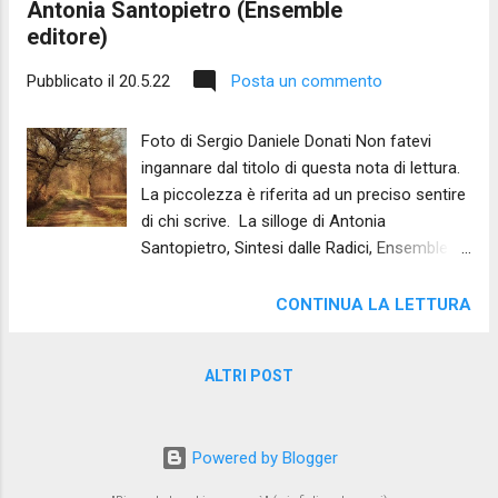
Antonia Santopietro (Ensemble
editore)
Pubblicato il
20.5.22
Posta un commento
Foto di Sergio Daniele Donati Non fatevi
ingannare dal titolo di questa nota di lettura.
La piccolezza è riferita ad un preciso sentire
di chi scrive. La silloge di Antonia
Santopietro, Sintesi dalle Radici, Ensemble
editore, meriterebbe un'edizione critica
completa ed approfondita, considerati i suoi
CONTINUA LA LETTURA
contenuti profondi e ricchi. Il primo
approccio con la lettura di questa silloge
ALTRI POST
pone il lettore di fronte ad una scelta di
ritmo. Sintesi dalle radici va affrontata con
la lentezza della goccia, insistente e
Powered by Blogger
cadenzata, soffermandosi su ogni parola e
pausa che l'autrice, con maestria rarissima,