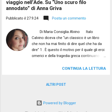
viaggio nell’Ade. Su “Uno scuro filo
annodato” di Anna Griva
Pubblicato il
27.9.24
Posta un commento
Di Maria Consiglia Alvino Italo
Calvino diceva che “un classico è un libro
che non ha mai finito di dire quel che ha da
dire” 1 . È questo il motivo per il quale gli eroi
omerici e della tragedia greca continuano a
parlarci con straordinaria vitalità,
riconducendoci alle tensioni archetipiche alla
CONTINUA LA LETTURA
base dell’essere uomo. In “Uno scuro filo
annodato” 2 Anna Griva, poeta greca classe
ALTRI POST
1987 di cultura europea estremamente
ampia, ci mette ancora una volta di fronte ad
Achille, Oreste, Andromaca, Antigone,
Powered by Blogger
Clitemnestra, Cassandra e gli altri,
consentendo al lettore di specchiarsi nelle