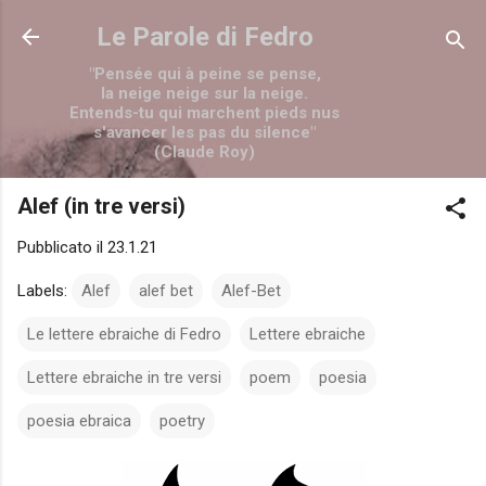
Passa ai contenuti principali
Le Parole di Fedro
"Pensée qui à peine se pense,
la neige neige sur la neige.
Entends-tu qui marchent pieds nus
s'avancer les pas du silence"
(Claude Roy)
Alef (in tre versi)
Pubblicato il
23.1.21
Labels:
Alef
alef bet
Alef-Bet
Le lettere ebraiche di Fedro
Lettere ebraiche
Lettere ebraiche in tre versi
poem
poesia
poesia ebraica
poetry