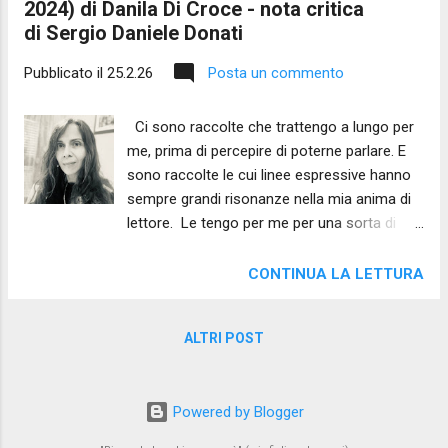
2024) di Danila Di Croce - nota critica
di Sergio Daniele Donati
Pubblicato il
25.2.26
Posta un commento
Ci sono raccolte che trattengo a lungo per
me, prima di percepire di poterne parlare. E
sono raccolte le cui linee espressive hanno
sempre grandi risonanze nella mia anima di
lettore. Le tengo per me per una sorta di
sobrietà che sorge quando i miei occhi
incontrano scritture che secondo me non
CONTINUA LA LETTURA
meritano altro che di essere lette e rilette
senza sovrapposizioni tra chi le ha scritte e
ALTRI POST
chi, con inciampi e balbuzie, cerca come me
di commentarle. È certo questo il caso di
Dove ancora non siamo nati (puntoacapo
Powered by Blogger
editore, 2024) che rappresenta a nostro
avviso per Danila Di Croce il culmine di una