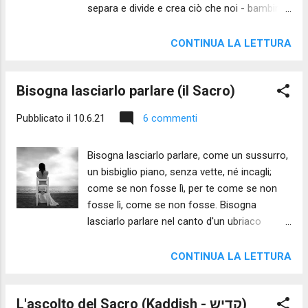
separa e divide e crea ciò che noi - bambini -
vorremmo ancora unito. Tu, plani indifferente
e poi suturi e ricuci, ma per farlo rendi
CONTINUA LA LETTURA
evidenti le ferite sulle quali noi - bambini -
chiudiamo lo sguardo. Chi non s'incanta per
Bisogna lasciarlo parlare (il Sacro)
la maestria dei tuoi gesti? Chi mai parla della
fatica dell'onda per durare quell'eterno suo
Pubblicato il
10.6.21
6 commenti
istante di vita?
Bisogna lasciarlo parlare, come un sussurro,
un bisbiglio piano, senza vette, né incagli;
come se non fosse lì, per te come se non
fosse lì, come se non fosse. Bisogna
lasciarlo parlare nel canto d'un ubriaco
di notte, o i passi strascicati d'un uomo
stanco all'alba di un giorno indesiderato.
CONTINUA LA LETTURA
Bisogna lasciarlo parlare tra i denti caduchi
d'un anziano, sotto le unghie sporche di
L'ascolto del Sacro (Kaddish - קדיש)
terra, tra i piatti sporchi di bagordi,