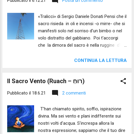
Pubblicato il
6.12.21
Posta un commento
«Tralicci» di Sergio Daniele Donati Pensi che il
sacro risieda in oli e incensi -o mirre- che si
manifesti solo nel sorriso d'un bimbo o nel
volo distratto del gabbiano. Poi t'accorgi
che la dimora del sacro è nella ruggine d'un
traliccio abbandonato, che sacro è il
desiderio di tingere di rosso la morte per non
CONTINUA LA LETTURA
permetterle di confondersi con l'oblio del
ciclo delle stagioni; sacro è ogni sforzo di
Il Sacro Vento (Ruach – רוּחַ)
memoria e la ripetizione bisbigliata dei nomi
che si celano tra i licheni; sulle pietre. Sacra è
Pubblicato il
18.6.21
2 commenti
l'ironia del profano e il ma-ma-ma
balbuziente del neonato; prima dire la parola
T'han chiamato spirito, soffio, ispirazione
che tutti noi quieta. (Sergio Daniele Donati -
divina. Ma sei vento e plani indifferente sui
Inedito 2021)
nostri volti d'acqua. S'increspa allora la
nostra espressione; sappiamo che il tuo dire