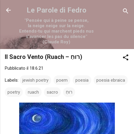
Passa ai contenuti principali
Le Parole di Fedro
"Pensée qui à peine se pense,
la neige neige sur la neige.
Entends-tu qui marchent pieds nus
s'avancer les pas du silence"
(Claude Roy)
Il Sacro Vento (Ruach – רוּחַ)
Pubblicato il
18.6.21
Labels:
jewish poetry
poem
poesia
poesia ebraica
poetry
ruach
sacro
רוּחַ