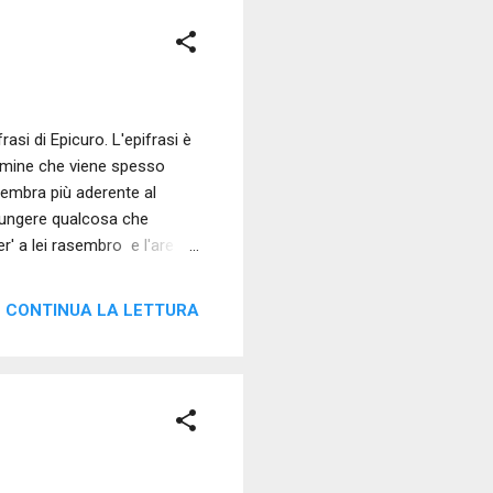
si di Epicuro. L'epifrasi è
termine che viene spesso
sembra più aderente al
giungere qualcosa che
er' a lei rasembro e l'are
o - e andrò a fare una
igura retorica. Dunque, le
CONTINUA LA LETTURA
 campagna e l’aria.
esto verso, vediamolo
agono a lei la verde...