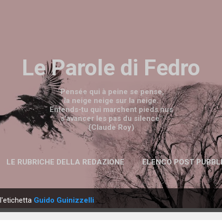
Passa ai contenuti principali
Le Parole di Fedro
"Pensée qui à peine se pense,
la neige neige sur la neige.
Entends-tu qui marchent pieds nus
s'avancer les pas du silence"
(Claude Roy)
LE RUBRICHE DELLA REDAZIONE
ELENCO POST PUBBL
l'etichetta
Guido Guinizzelli