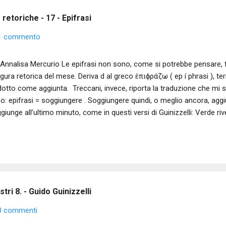
retoriche - 17 - Epifrasi
1 commento
Annalisa Mercurio Le epifrasi non sono, come si potrebbe pensare, fra
figura retorica del mese. Deriva d al greco ἐπιϕράζω ( ep í phrasi ), 
dotto come aggiunta. Treccani, invece, riporta la traduzione che mi 
o: epifrasi = soggiungere . Soggiungere quindi, o meglio ancora, ag
giunge all’ultimo minuto, come in questi versi di Guinizzelli: Verde riv
do Guinizzelli (Rime) Sarò come sempre irriverente - I’m sorry, Guid
afrasi personalizzata che mi permetterà di spiegarvi meglio questa f
afrasi classiche traducono il verso così: Le paragono la verdeggiante
aginiamo invece un Guinizzelli con carta e penna alle prese con qu
orto a pensare come descrivere la ragazza: ed eccolo che scrive: Par
tri 8. - Guido Guinizzelli
8 commenti