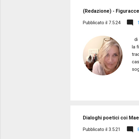
s
(Redazione) - Figuracce 
t
Pubblicato il
7.5.24
di 
la 
tra
cas
sog
Gui
par
par
Imm
ass
Dialoghi poetici coi Maes
Pubblicato il
3.5.21